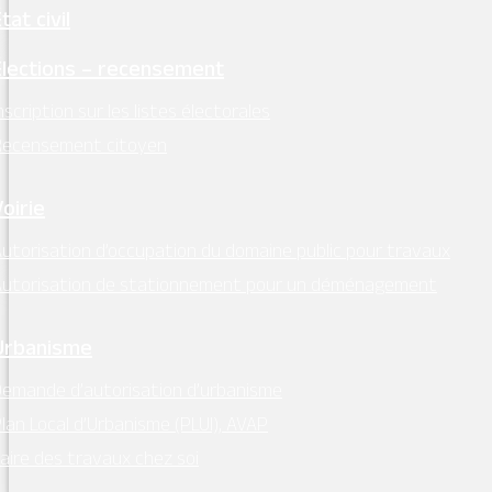
tat civil
Élections – recensement
nscription sur les listes électorales
Recensement citoyen
La Maison
Place des Diligences, Le Bourg, Montsoreau
Voirie
utorisation d’occupation du domaine public pour travaux
Autorisation de stationnement pour un déménagement
Urbanisme
Meublé Jean-Marie Tréca
emande d’autorisation d’urbanisme
lan Local d’Urbanisme (PLUI), AVAP
Rue Jehanne d'Arc, Le Bourg, Montsoreau
aire des travaux chez soi