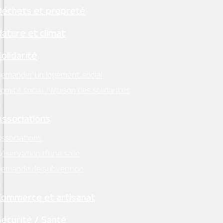
Déchets et propreté
Nature et climat
La Treille de la Place
Solidarité
Place des Diligences, Le Bourg, Montsoreau
emander un logement social
omité social / Maison des solidarités
Associations
Location de vélos « Roulici » avec le
ssociations
Domaine de la Perruche
éservation d’une salle
Rue de la Maumenière, La Maumenière, Montsoreau
Demande de subvention
Commerce et artisanat
Sécurité / Santé