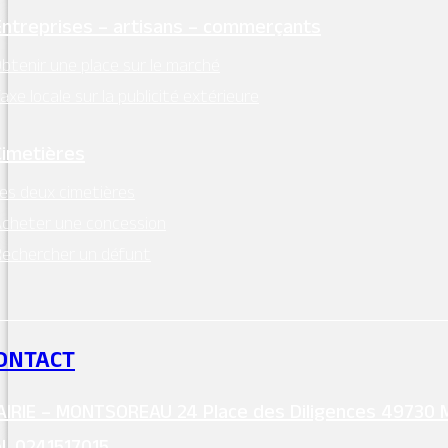
Entreprises – artisans – commerçants
btenir une place sur le marché
axe locale sur la publicité extérieure
Caza Pizza
Cimetières
Avenue de la Loire, La Maumenière, Montsoreau
es deux cimetières
cheter une concession
echercher un défunt
Flavie la Ringlette
ONTACT
Avenue de la Loire, Le Bourg, Montsoreau
IRIE – MONTSOREAU 24 Place des Diligences 49730