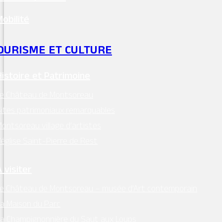
Mobilité
Le Belvédère
Rue des Moulins, La Maumenière, Montsoreau
OURISME ET CULTURE
Histoire et Patrimoine
Le Château de Montsoreau
ites patrimoniaux remarquables
ontsoreau village d’artistes
La Cale
’église Saint-Pierre de Rest
Quai Philippe de Commines, Le Bourg, Montsoreau
 visiter
e Château de Montsoreau – musée d’Art contemporain
a Maison du Parc
a Champignonnière du Saut aux Loups