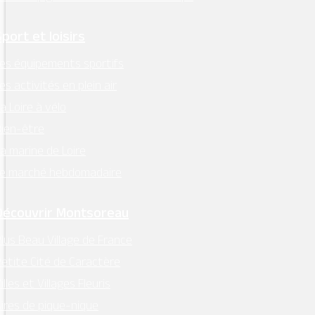
Sport et loisirs
es équipements sportifs
es activités en plein air
a Loire à vélo
ien-être
a marine de Loire
Le marché hebdomadaire
Découvrir Montsoreau
lus Beau Village de France
etite Cité de Caractère
illes et Villages Fleuris
ires de pique-nique