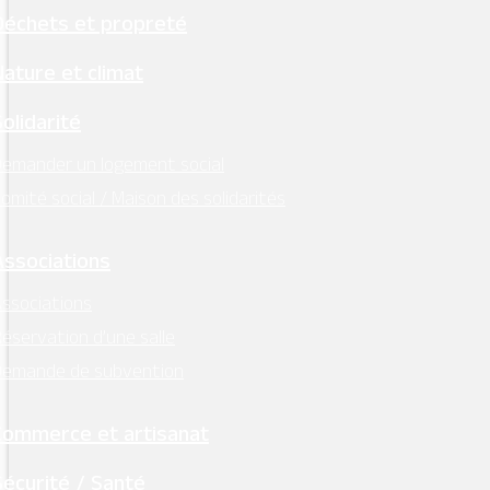
Déchets et propreté
MONTSOREAU
M'Y RENDRE
Nature et climat
Tél. 02 41 51 70 15
Solidarité
mairie@ville-montsoreau.fr
emander un logement social
Horaires d’ouverture :
omité social / Maison des solidarités
lundi, mardi, jeudi, vendredi : 9h00 – 12h30
Associations
Facebook
ssociations
Instagram
éservation d’une salle
Demande de subvention
Retrouvez l’essentiel
sur Intramuros
Commerce et artisanat
Sécurité / Santé