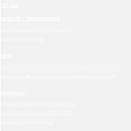
tat civil
Élections – recensement
nscription sur les listes électorales
Recensement citoyen
Voirie
utorisation d’occupation du domaine public pour travaux
Autorisation de stationnement pour un déménagement
Urbanisme
emande d’autorisation d’urbanisme
lan Local d’Urbanisme (PLUI), AVAP
aire des travaux chez soi