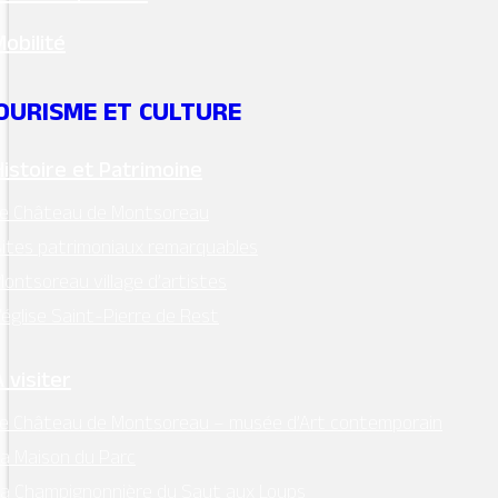
Mobilité
Mentions légales
–
RGPD
OURISME ET CULTURE
Conception:
Terre de Pixels
Histoire et Patrimoine
Le Château de Montsoreau
ites patrimoniaux remarquables
ontsoreau village d’artistes
’église Saint-Pierre de Rest
 visiter
e Château de Montsoreau – musée d’Art contemporain
a Maison du Parc
a Champignonnière du Saut aux Loups