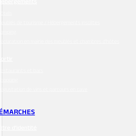
Hébergements
ôtels
eublés de tourisme / Hébergements insolites
Camping
éclaration en mairie des meublés et chambres d’hôtes
Sortir
estaurants et bars
Shopping
égustation de vins et parcours en cave
ÉMARCHES
Titre d’identité