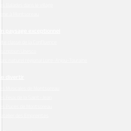
es Balades dans le village
enir à Montsoreau
Un paysage exceptionnel
ite classé de la Confluence
nscription Unesco
arc naturel régional Loire-Anjou-Touraine
Se divertir
es Musicales de Montsoreau
es Feux de la Saint-Jean
Les Puces de Montsoreau
’atelier des Empreintes