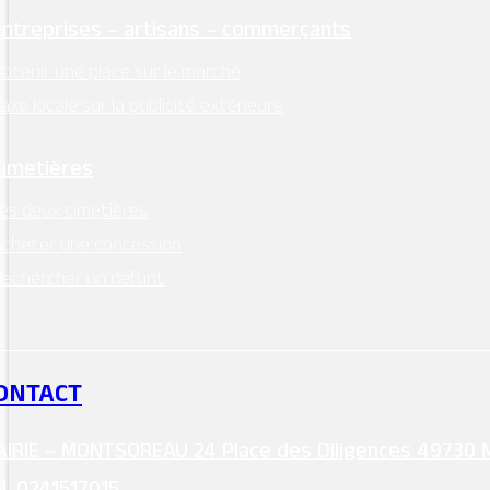
Entreprises – artisans – commerçants
btenir une place sur le marché
axe locale sur la publicité extérieure
Cimetières
es deux cimetières
cheter une concession
echercher un défunt
ONTACT
IRIE – MONTSOREAU 24 Place des Diligences 49730