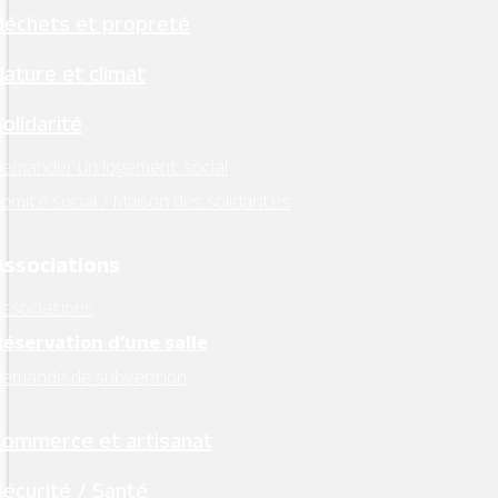
soumettre une demande de réservation
Déchets et propreté
auprès de la mairie. La demande doit être faite
Nature et climat
à l’avance, afin de garantir la disponibilité de la
salle et permettre une organisation optimale.
Solidarité
emander un logement social
omité social / Maison des solidarités
Associations
ssociations
Réservation d’une salle
Demande de subvention
Commerce et artisanat
Sécurité / Santé