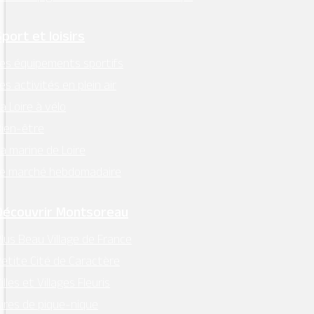
Sport et loisirs
es équipements sportifs
Mentions légales
–
RGPD
es activités en plein air
a Loire à vélo
Conception:
Terre de Pixels
ien-être
a marine de Loire
Le marché hebdomadaire
Découvrir Montsoreau
lus Beau Village de France
etite Cité de Caractère
illes et Villages Fleuris
ires de pique-nique