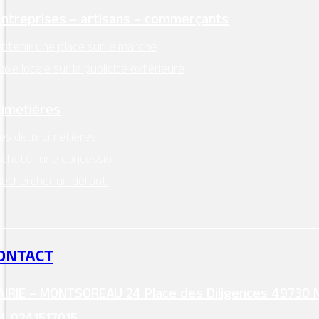
Entreprises – artisans – commerçants
btenir une place sur le marché
axe locale sur la publicité extérieure
Cimetières
es deux cimetières
cheter une concession
echercher un défunt
ONTACT
IRIE – MONTSOREAU 24 Place des Diligences 49730