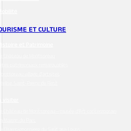
MAIRIE - MONTSOREAU
24 Place des Diligences 49730
Mobilité
MONTSOREAU
M'Y RENDRE
OURISME ET CULTURE
Tél. 02 41 51 70 15
Histoire et Patrimoine
mairie@ville-montsoreau.fr
Le Château de Montsoreau
Horaires d’ouverture :
ites patrimoniaux remarquables
lundi, mardi, jeudi, vendredi : 9h00 – 12h30
ontsoreau village d’artistes
’église Saint-Pierre de Rest
Facebook
Instagram
 visiter
e Château de Montsoreau – musée d’Art contemporain
Retrouvez l’essentiel
a Maison du Parc
sur Intramuros
a Champignonnière du Saut aux Loups