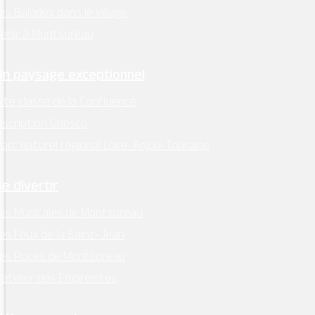
es Balades dans le village
enir à Montsoreau
Un paysage exceptionnel
ite classé de la Confluence
nscription Unesco
arc naturel régional Loire-Anjou-Touraine
Se divertir
es Musicales de Montsoreau
es Feux de la Saint-Jean
Les Puces de Montsoreau
’atelier des Empreintes