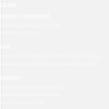
tat civil
Élections – recensement
nscription sur les listes électorales
Recensement citoyen
Voirie
utorisation d’occupation du domaine public pour travaux
Autorisation de stationnement pour un déménagement
Urbanisme
emande d’autorisation d’urbanisme
lan Local d’Urbanisme (PLUI), AVAP
aire des travaux chez soi