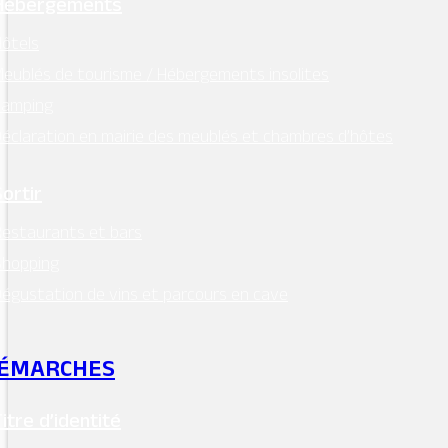
Hébergements
ôtels
eublés de tourisme / Hébergements insolites
Camping
éclaration en mairie des meublés et chambres d’hôtes
Sortir
estaurants et bars
Shopping
égustation de vins et parcours en cave
ÉMARCHES
Titre d’identité