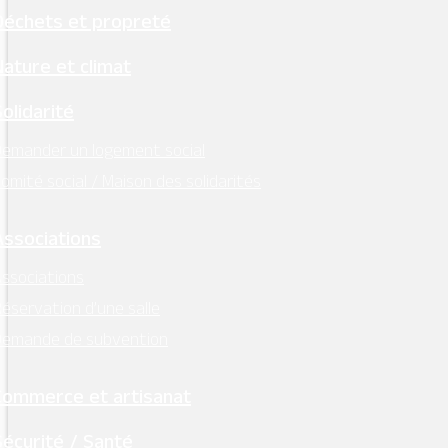
Place du Mail, Le Bourg,
Déchets et propreté
Montsoreau
Nature et climat
la-boucherie-des-
delices7@orange.fr
02.41.40.98.56
Solidarité
emander un logement social
omité social / Maison des solidarités
Associations
ssociations
éservation d’une salle
Demande de subvention
Commerce et artisanat
Sécurité / Santé