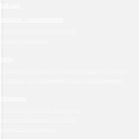
tat civil
Élections – recensement
nscription sur les listes électorales
Recensement citoyen
Voirie
utorisation d’occupation du domaine public pour travaux
Autorisation de stationnement pour un déménagement
Urbanisme
emande d’autorisation d’urbanisme
lan Local d’Urbanisme (PLUI), AVAP
aire des travaux chez soi