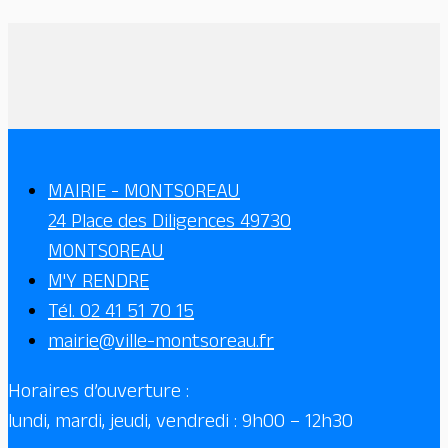
MAIRIE - MONTSOREAU
24 Place des Diligences 49730
MONTSOREAU
M'Y RENDRE
Tél. 02 41 51 70 15
mairie@ville-montsoreau.fr
Horaires d’ouverture :
lundi, mardi, jeudi, vendredi : 9h00 – 12h30