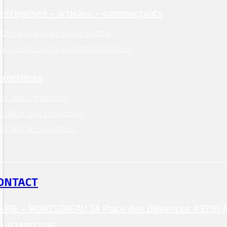
Entreprises – artisans – commerçants
btenir une place sur le marché
axe locale sur la publicité extérieure
Cimetières
es deux cimetières
cheter une concession
echercher un défunt
ONTACT
IRIE – MONTSOREAU 24 Place des Diligences 49730