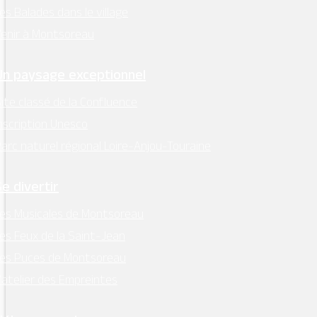
es Balades dans le village
enir à Montsoreau
Un paysage exceptionnel
ite classé de la Confluence
nscription Unesco
arc naturel régional Loire-Anjou-Touraine
Se divertir
es Musicales de Montsoreau
es Feux de la Saint-Jean
Les Puces de Montsoreau
’atelier des Empreintes