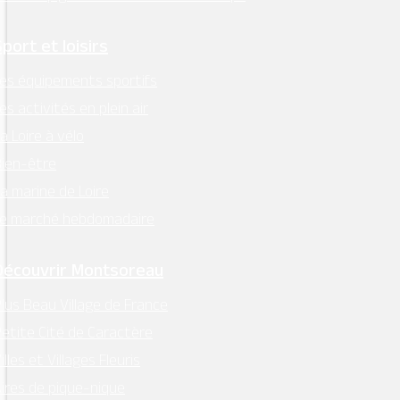
Sport et loisirs
es équipements sportifs
es activités en plein air
a Loire à vélo
ien-être
a marine de Loire
Le marché hebdomadaire
Découvrir Montsoreau
lus Beau Village de France
etite Cité de Caractère
illes et Villages Fleuris
ires de pique-nique