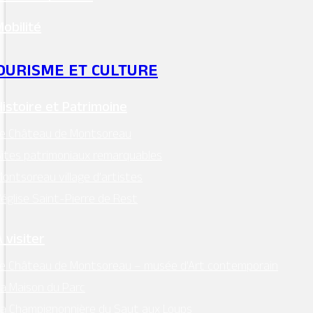
Mobilité
OURISME ET CULTURE
Histoire et Patrimoine
Le Château de Montsoreau
ites patrimoniaux remarquables
ontsoreau village d’artistes
’église Saint-Pierre de Rest
 visiter
e Château de Montsoreau – musée d’Art contemporain
a Maison du Parc
a Champignonnière du Saut aux Loups