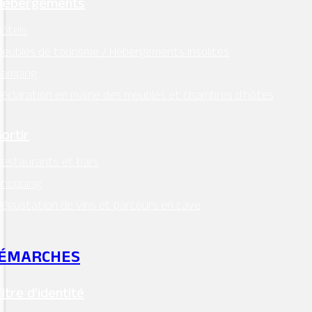
Hébergements
ôtels
eublés de tourisme / Hébergements insolites
Camping
éclaration en mairie des meublés et chambres d’hôtes
Sortir
estaurants et bars
Shopping
égustation de vins et parcours en cave
ÉMARCHES
Titre d’identité