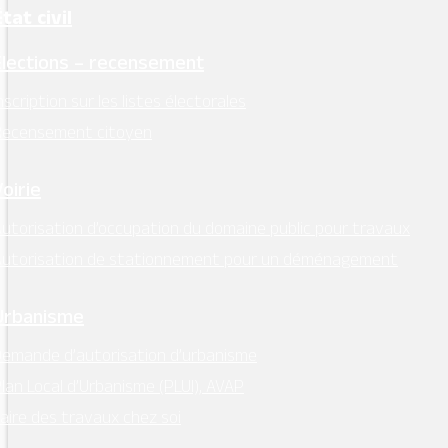
tat civil
lundi, mardi, jeudi, vendredi : 9h00 – 12h30
Élections – recensement
Facebook
nscription sur les listes électorales
Instagram
Recensement citoyen
Retrouvez l’essentiel
Voirie
sur Intramuros
utorisation d’occupation du domaine public pour travaux
Autorisation de stationnement pour un déménagement
Urbanisme
Mentions légales
–
RGPD
emande d’autorisation d’urbanisme
lan Local d’Urbanisme (PLUI), AVAP
Conception:
Terre de Pixels
aire des travaux chez soi