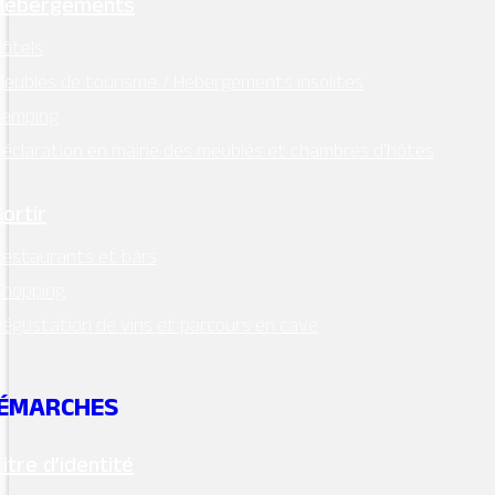
Hébergements
ôtels
eublés de tourisme / Hébergements insolites
Camping
éclaration en mairie des meublés et chambres d’hôtes
Sortir
estaurants et bars
MAIRIE - MONTSOREAU
Shopping
24 Place des Diligences 49730
égustation de vins et parcours en cave
MONTSOREAU
M'Y RENDRE
Tél. 02 41 51 70 15
ÉMARCHES
mairie@ville-montsoreau.fr
Titre d’identité
Horaires d’ouverture :