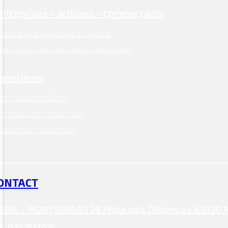
Entreprises – artisans – commerçants
btenir une place sur le marché
axe locale sur la publicité extérieure
Cimetières
es deux cimetières
cheter une concession
echercher un défunt
ONTACT
IRIE – MONTSOREAU 24 Place des Diligences 49730