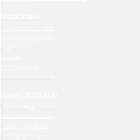
Sport et loisirs
es équipements sportifs
es activités en plein air
a Loire à vélo
ien-être
a marine de Loire
Le marché hebdomadaire
Découvrir Montsoreau
lus Beau Village de France
etite Cité de Caractère
illes et Villages Fleuris
ires de pique-nique