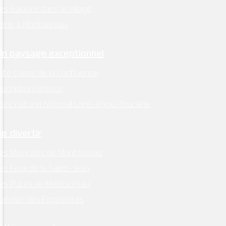
es Balades dans le village
enir à Montsoreau
Un paysage exceptionnel
ite classé de la Confluence
nscription Unesco
arc naturel régional Loire-Anjou-Touraine
Se divertir
es Musicales de Montsoreau
es Feux de la Saint-Jean
Les Puces de Montsoreau
’atelier des Empreintes