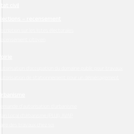
tat civil
Élections – recensement
nscription sur les listes électorales
Recensement citoyen
Lieu
Voirie
utorisation d’occupation du domaine public pour travaux
Autorisation de stationnement pour un déménagement
Urbanisme
emande d’autorisation d’urbanisme
lan Local d’Urbanisme (PLUI), AVAP
aire des travaux chez soi