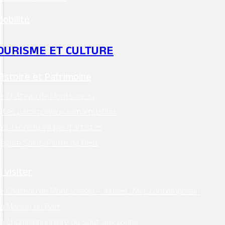
Mobilité
OURISME ET CULTURE
Histoire et Patrimoine
Le Château de Montsoreau
ites patrimoniaux remarquables
ontsoreau village d’artistes
’église Saint-Pierre de Rest
 visiter
e Château de Montsoreau – musée d’Art contemporain
a Maison du Parc
a Champignonnière du Saut aux Loups