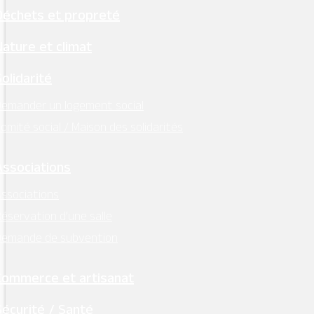
Déchets et propreté
Nature et climat
Solidarité
emander un logement social
omité social / Maison des solidarités
Associations
ssociations
éservation d’une salle
Demande de subvention
Commerce et artisanat
Sécurité / Santé