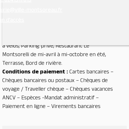
l. 0241517015
cheminées, Accueil Vélo, Qualité Tourisme.
irie@ville-montsoreau.fr
Ouvertures :
toute l’année
an d’accès
Accueil :
animaux acceptés (9,50 €)
Capacité :
12 chambres
Equipements et services :
Wifi, Jardin, Local
à vélos, Parking privé, Restaurant Le
Montsorelli de mi-avril à mi-octobre en été,
Terrasse, Bord de rivière.
Conditions de paiement :
Cartes bancaires –
Chèques bancaires ou postaux – Chèques de
voyage / Traveller chèque – Chèques vacances
ANCV – Espèces -Mandat administratif –
Paiement en ligne – Virements bancaires