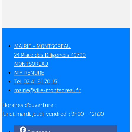
MAIRIE - MONTSOREAU
24 Place des Diligences 49730
MONTSOREAU
M'Y RENDRE
Tél. 02 41 51 70 15
mairie@ville-montsoreau.fr
Horaires d’ouverture :
lundi, mardi, jeudi, vendredi : 9h00 – 12h30