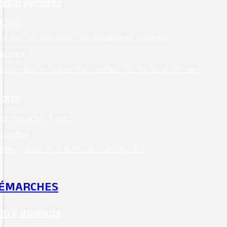
Hébergements
ôtels
eublés de tourisme / Hébergements insolites
Camping
éclaration en mairie des meublés et chambres d’hôtes
Sortir
estaurants et bars
Shopping
égustation de vins et parcours en cave
ÉMARCHES
Titre d’identité