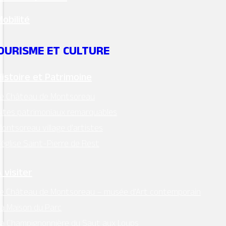
Mobilité
Mentions légales
–
RGPD
OURISME ET CULTURE
Conception:
Terre de Pixels
Histoire et Patrimoine
Le Château de Montsoreau
ites patrimoniaux remarquables
ontsoreau village d’artistes
’église Saint-Pierre de Rest
 visiter
e Château de Montsoreau – musée d’Art contemporain
a Maison du Parc
a Champignonnière du Saut aux Loups