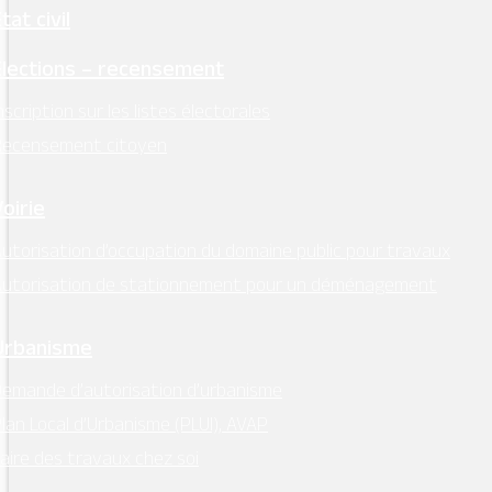
tat civil
Élections – recensement
nscription sur les listes électorales
Recensement citoyen
Voirie
utorisation d’occupation du domaine public pour travaux
Autorisation de stationnement pour un déménagement
Urbanisme
emande d’autorisation d’urbanisme
lan Local d’Urbanisme (PLUI), AVAP
aire des travaux chez soi