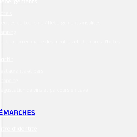
Hébergements
ôtels
eublés de tourisme / Hébergements insolites
Camping
éclaration en mairie des meublés et chambres d’hôtes
Sortir
estaurants et bars
Shopping
égustation de vins et parcours en cave
ÉMARCHES
Titre d’identité