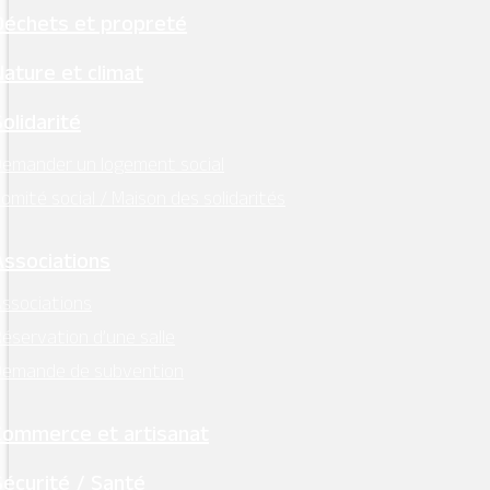
Déchets et propreté
MONTSOREAU
M'Y RENDRE
Nature et climat
Tél. 02 41 51 70 15
Solidarité
mairie@ville-montsoreau.fr
emander un logement social
Horaires d’ouverture :
omité social / Maison des solidarités
lundi, mardi, jeudi, vendredi : 9h00 – 12h30
Associations
Facebook
ssociations
Instagram
éservation d’une salle
Demande de subvention
Retrouvez l’essentiel
sur Intramuros
Commerce et artisanat
Sécurité / Santé