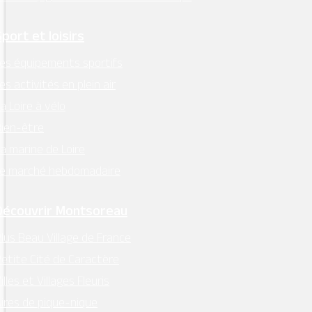
Sport et loisirs
es équipements sportifs
es activités en plein air
a Loire à vélo
ien-être
a marine de Loire
Le marché hebdomadaire
Découvrir Montsoreau
lus Beau Village de France
etite Cité de Caractère
illes et Villages Fleuris
ires de pique-nique