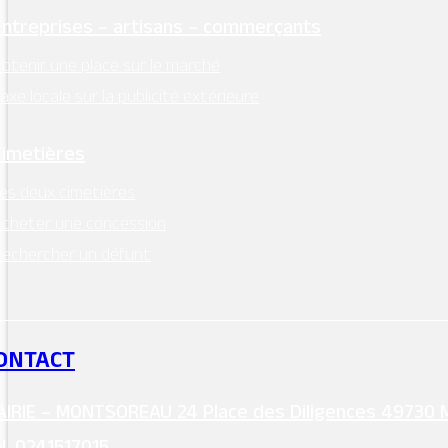
Entreprises – artisans – commerçants
btenir une place sur le marché
axe locale sur la publicité extérieure
Cimetières
es deux cimetières
cheter une concession
echercher un défunt
ONTACT
IRIE – MONTSOREAU 24 Place des Diligences 49730