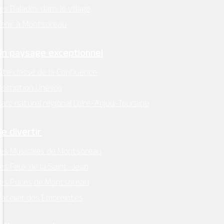
es Balades dans le village
enir à Montsoreau
Un paysage exceptionnel
ite classé de la Confluence
nscription Unesco
arc naturel régional Loire-Anjou-Touraine
Se divertir
es Musicales de Montsoreau
es Feux de la Saint-Jean
Les Puces de Montsoreau
’atelier des Empreintes