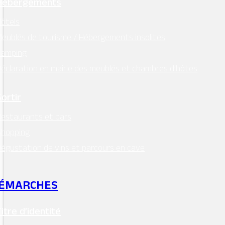
Hébergements
ôtels
eublés de tourisme / Hébergements insolites
Camping
éclaration en mairie des meublés et chambres d’hôtes
Sortir
estaurants et bars
Shopping
égustation de vins et parcours en cave
ÉMARCHES
Titre d’identité