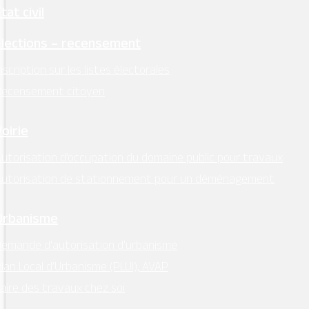
tat civil
Élections – recensement
nscription sur les listes électorales
Recensement citoyen
Voirie
utorisation d’occupation du domaine public pour travaux
Autorisation de stationnement pour un déménagement
Urbanisme
emande d’autorisation d’urbanisme
lan Local d’Urbanisme (PLUI), AVAP
aire des travaux chez soi