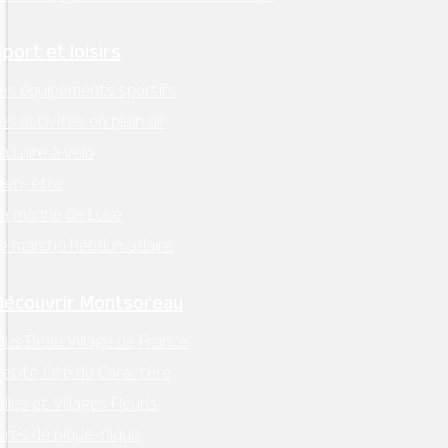
Sport et loisirs
es équipements sportifs
es activités en plein air
a Loire à vélo
MAIRIE - MONTSOREAU
ien-être
24 Place des Diligences 49730
a marine de Loire
MONTSOREAU
Le marché hebdomadaire
M'Y RENDRE
Tél. 02 41 51 70 15
Découvrir Montsoreau
mairie@ville-montsoreau.fr
lus Beau Village de France
Horaires d’ouverture :
etite Cité de Caractère
lundi, mardi, jeudi, vendredi : 9h00 – 12h30
illes et Villages Fleuris
ires de pique-nique