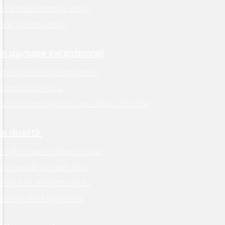
Facebook
es Balades dans le village
Instagram
enir à Montsoreau
Retrouvez l’essentiel
Un paysage exceptionnel
sur Intramuros
ite classé de la Confluence
nscription Unesco
arc naturel régional Loire-Anjou-Touraine
Se divertir
Mentions légales
–
RGPD
es Musicales de Montsoreau
Conception:
Terre de Pixels
es Feux de la Saint-Jean
Les Puces de Montsoreau
’atelier des Empreintes