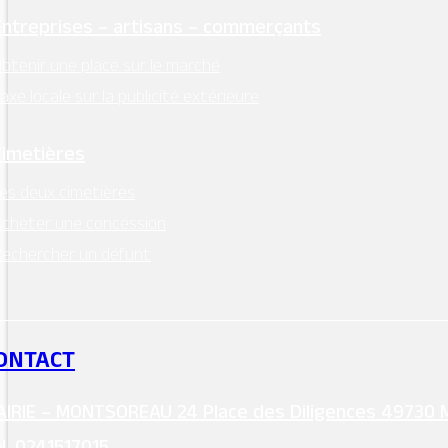
Entreprises – artisans – commerçants
btenir une place sur le marché
axe locale sur la publicité extérieure
Cimetières
es deux cimetières
cheter une concession
echercher un défunt
ONTACT
IRIE – MONTSOREAU 24 Place des Diligences 49730