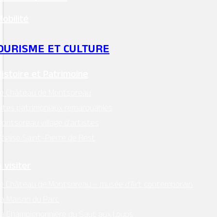
Drogue/tabac
Mobilité
tel. 0800.23.13.13
OURISME ET CULTURE
Centre anti-poison
Histoire et Patrimoine
tel. 02 41 48 21 21
Le Château de Montsoreau
ites patrimoniaux remarquables
Écoute alcool
ontsoreau village d’artistes
’église Saint-Pierre de Rest
tel. 0811 91 30 30
 visiter
e Château de Montsoreau – musée d’Art contemporain
a Maison du Parc
a Champignonnière du Saut aux Loups