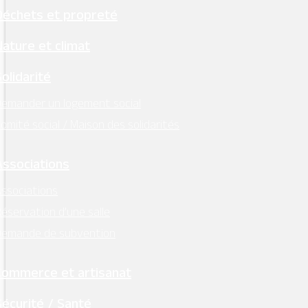
Déchets et propreté
Nature et climat
Solidarité
emander un logement social
omité social / Maison des solidarités
Associations
ssociations
éservation d’une salle
Demande de subvention
Commerce et artisanat
Sécurité / Santé