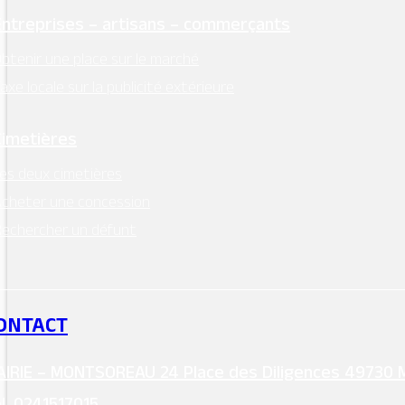
Entreprises – artisans – commerçants
btenir une place sur le marché
axe locale sur la publicité extérieure
Cimetières
es deux cimetières
cheter une concession
echercher un défunt
ONTACT
IRIE – MONTSOREAU 24 Place des Diligences 49730