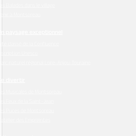
es Balades dans le village
enir à Montsoreau
Un paysage exceptionnel
MAIRIE - MONTSOREAU
ite classé de la Confluence
24 Place des Diligences 49730
nscription Unesco
MONTSOREAU
arc naturel régional Loire-Anjou-Touraine
M'Y RENDRE
Tél. 02 41 51 70 15
Se divertir
mairie@ville-montsoreau.fr
es Musicales de Montsoreau
Horaires d’ouverture :
es Feux de la Saint-Jean
lundi, mardi, jeudi, vendredi : 9h00 – 12h30
Les Puces de Montsoreau
’atelier des Empreintes
Facebook