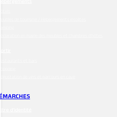
Instagram
Hébergements
ôtels
Retrouvez l’essentiel
eublés de tourisme / Hébergements insolites
sur Intramuros
Camping
éclaration en mairie des meublés et chambres d’hôtes
Sortir
Mentions légales
–
RGPD
estaurants et bars
Shopping
Conception:
Terre de Pixels
égustation de vins et parcours en cave
ÉMARCHES
Titre d’identité