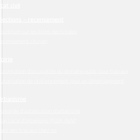
tat civil
Élections – recensement
nscription sur les listes électorales
Recensement citoyen
Voirie
utorisation d’occupation du domaine public pour travaux
Autorisation de stationnement pour un déménagement
Urbanisme
emande d’autorisation d’urbanisme
lan Local d’Urbanisme (PLUI), AVAP
aire des travaux chez soi