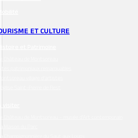
Lieu
Mobilité
OURISME ET CULTURE
Histoire et Patrimoine
Le Château de Montsoreau
ites patrimoniaux remarquables
ontsoreau village d’artistes
’église Saint-Pierre de Rest
 visiter
e Château de Montsoreau – musée d’Art contemporain
a Maison du Parc
a Champignonnière du Saut aux Loups