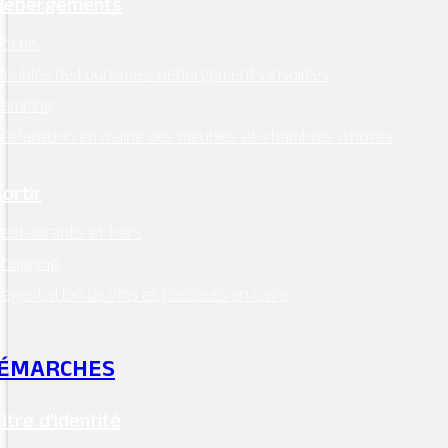
Hébergements
ôtels
eublés de tourisme / Hébergements insolites
Camping
éclaration en mairie des meublés et chambres d’hôtes
Sortir
estaurants et bars
Shopping
égustation de vins et parcours en cave
ÉMARCHES
Titre d’identité