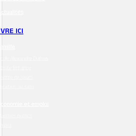
Actualités
Accueil
/
Tourisme et culture
/
Histoire et Patrimoine
/
L'église de
Montsoreau
IVRE ICI
Famille
cole Alexandre Dumas
etite Enfance
entre de loisirs
ocation de salle
Économie et emploi
archés publics
mploi