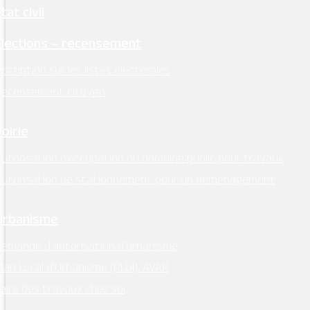
tat civil
Élections – recensement
nscription sur les listes électorales
Recensement citoyen
Voirie
utorisation d’occupation du domaine public pour travaux
Autorisation de stationnement pour un déménagement
Urbanisme
emande d’autorisation d’urbanisme
lan Local d’Urbanisme (PLUI), AVAP
aire des travaux chez soi