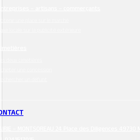
Entreprises – artisans – commerçants
btenir une place sur le marché
axe locale sur la publicité extérieure
Cimetières
es deux cimetières
cheter une concession
echercher un défunt
ONTACT
IRIE – MONTSOREAU 24 Place des Diligences 49730