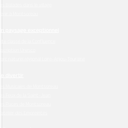
Horaires d’ouverture :
es Balades dans le village
lundi, mardi, jeudi, vendredi : 9h00 – 12h30
enir à Montsoreau
Facebook
Un paysage exceptionnel
Instagram
ite classé de la Confluence
nscription Unesco
Retrouvez l’essentiel
arc naturel régional Loire-Anjou-Touraine
sur Intramuros
Se divertir
es Musicales de Montsoreau
es Feux de la Saint-Jean
Les Puces de Montsoreau
Mentions légales
–
RGPD
’atelier des Empreintes
Conception:
Terre de Pixels