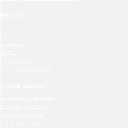
Sport et loisirs
es équipements sportifs
es activités en plein air
a Loire à vélo
ien-être
a marine de Loire
Le marché hebdomadaire
MAIRIE - MONTSOREAU
24 Place des Diligences 49730
Découvrir Montsoreau
MONTSOREAU
lus Beau Village de France
M'Y RENDRE
etite Cité de Caractère
Tél. 02 41 51 70 15
illes et Villages Fleuris
mairie@ville-montsoreau.fr
ires de pique-nique