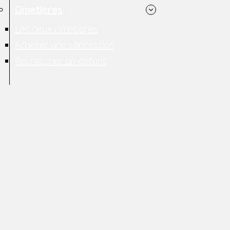
e château construit en 1455.
Cimetières
aient amenés. Des marchés importants
Les deux cimetières
Acheter une concession
or extraordinaire dans l’exploitation
Rechercher un défunt
u pendant le premier quart du XIXème
quittèrent le pays. La population
cultures des champignons, dits « de
nt sur tout le territoire de la
 de Saumur à Candes-Saint-Martin.
qui, avec les pierres patinées des