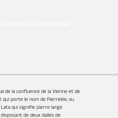
auteurs de Montsoreau, est un témoin
 habitants du village la farine
s Diligences 49730 Montsoreau
rpentent entre coteaux et vignes. Sa
ner ses ailes. Le site offre un point
aleur historique et poétique
 de la confluence de la Vienne et de
it qui porte le nom de Pierrelée, ou
ata qui signifie pierre large.
 disposant de deux dalles de