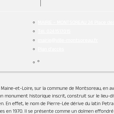
ues en 1978. Le Moulin de la Tranchée, situé sur les h
struit au XIXe siècle, ce moulin à vent offrait jadis aux
MAIRIE – MONTSOREAU 24 Place de
il reste visible depuis les chemins de randonnée qui se
Tél. 0241517015
l des hommes et le souffle du vent qui jadis faisait tour
mairie@ville-montsoreau.fr
ntsoreau. Vestige d’un temps révolu, il conserve une v
Plan d’accès
Maine-et-Loire, sur la commune de Montsoreau, en aval
 un monument historique inscrit, construit sur le lieu-d
. En effet, le nom de Pierre-Lée dérive du latin Petra L
ques en 1970. Il se présente comme un dolmen effondré