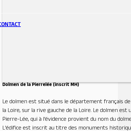
L’édifice est inscrit au titre des monuments historiq
discret mais précieux du patrimoine rural ligérien. Con
CONTACT
nécessaire à leur subsistance. Aujourd’hui en ruine, 
silhouette, posée entre ciel et Loire, évoque le travai
de vue remarquable sur la vallée et le château de Mo
indéniable.
Pour en savoir plus.
Dolmen de la Pierrelée
(inscrit MH)
Le dolmen est situé dans le département français de 
la Loire, sur la rive gauche de la Loire. Le dolmen est
Pierre-Lée, qui à l’évidence provient du nom du dolmen
L’édifice est inscrit au titre des monuments histori