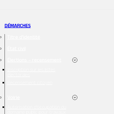
DÉMARCHES
Titre d’identité
État civil
Élections – recensement
Inscription sur les listes
électorales
Recensement citoyen
Voirie
Autorisation d’occupation du
domaine public pour travaux