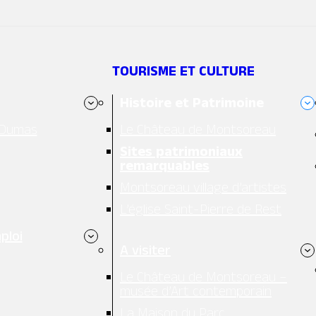
TOURISME ET CULTURE
Histoire et Patrimoine
 Dumas
Le Château de Montsoreau
Sites patrimoniaux
remarquables
Montsoreau village d’artistes
L’église Saint-Pierre de Rest
ploi
A visiter
Le Château de Montsoreau –
musée d’Art contemporain
La Maison du Parc