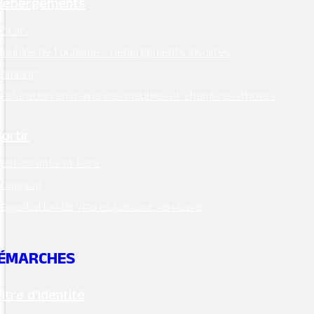
Hébergements
ôtels
eublés de tourisme / Hébergements insolites
Camping
éclaration en mairie des meublés et chambres d’hôtes
Sortir
estaurants et bars
Shopping
égustation de vins et parcours en cave
ÉMARCHES
Titre d’identité