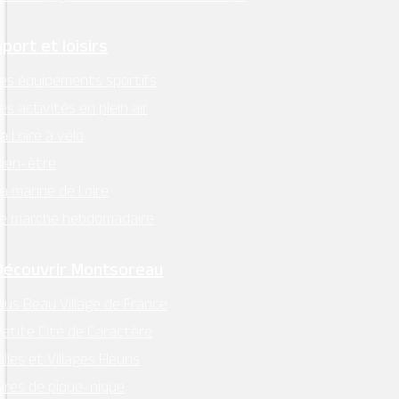
Sport et loisirs
es équipements sportifs
es activités en plein air
a Loire à vélo
ien-être
a marine de Loire
Le marché hebdomadaire
Découvrir Montsoreau
lus Beau Village de France
etite Cité de Caractère
illes et Villages Fleuris
ires de pique-nique