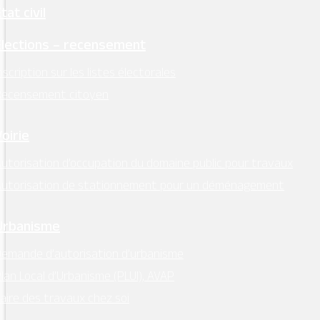
tat civil
Élections – recensement
nscription sur les listes électorales
Recensement citoyen
Voirie
utorisation d’occupation du domaine public pour travaux
Autorisation de stationnement pour un déménagement
Urbanisme
emande d’autorisation d’urbanisme
lan Local d’Urbanisme (PLUI), AVAP
aire des travaux chez soi