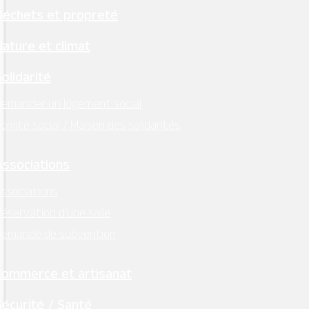
Déchets et propreté
MAIRIE - MONTSOREAU
Nature et climat
24 Place des Diligences 49730
MONTSOREAU
Solidarité
M'Y RENDRE
emander un logement social
Tél. 02 41 51 70 15
omité social / Maison des solidarités
mairie@ville-montsoreau.fr
Associations
Horaires d’ouverture :
lundi, mardi, jeudi, vendredi : 9h00 – 12h30
ssociations
éservation d’une salle
Facebook
Demande de subvention
Instagram
Commerce et artisanat
Retrouvez l’essentiel
Sécurité / Santé