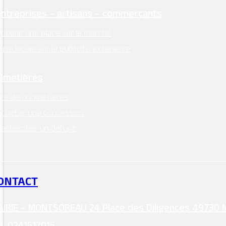
Entreprises – artisans – commerçants
btenir une place sur le marché
axe locale sur la publicité extérieure
Cimetières
es deux cimetières
cheter une concession
echercher un défunt
ONTACT
IRIE – MONTSOREAU 24 Place des Diligences 49730