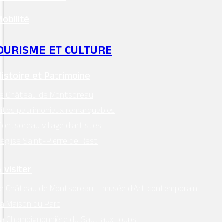
sur Intramuros
Mobilité
OURISME ET CULTURE
Histoire et Patrimoine
Mentions légales
–
RGPD
Le Château de Montsoreau
Conception:
Terre de Pixels
ites patrimoniaux remarquables
ontsoreau village d’artistes
’église Saint-Pierre de Rest
 visiter
e Château de Montsoreau – musée d’Art contemporain
a Maison du Parc
a Champignonnière du Saut aux Loups