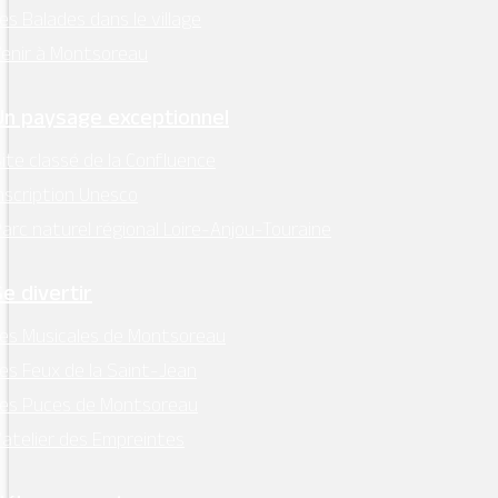
es Balades dans le village
enir à Montsoreau
Un paysage exceptionnel
ite classé de la Confluence
nscription Unesco
arc naturel régional Loire-Anjou-Touraine
Se divertir
es Musicales de Montsoreau
es Feux de la Saint-Jean
Les Puces de Montsoreau
’atelier des Empreintes