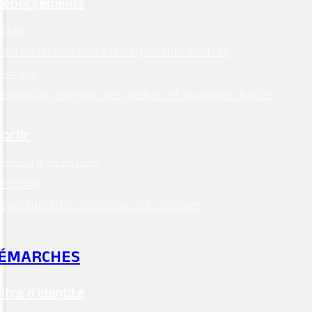
Hébergements
ôtels
eublés de tourisme / Hébergements insolites
Camping
Mentions légales
–
RGPD
éclaration en mairie des meublés et chambres d’hôtes
Conception:
Terre de Pixels
Sortir
estaurants et bars
Shopping
égustation de vins et parcours en cave
ÉMARCHES
Titre d’identité