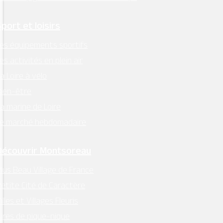
Maison située en bord de Loire à Montsoreau
Sport et loisirs
près du château.
es équipements sportifs
La chambre donne sur un joli jardin, accès
es activités en plein air
indépendante,salle d’eau wc. Possibilité d’avoir
a Loire à vélo
une autre chambre indépendante juste à côté
ien-être
avec une salle d’eau indépendante, pour 2
a marine de Loire
enfants ou 2 amis.
Le marché hebdomadaire
Découvrir Montsoreau
lus Beau Village de France
etite Cité de Caractère
illes et Villages Fleuris
ires de pique-nique