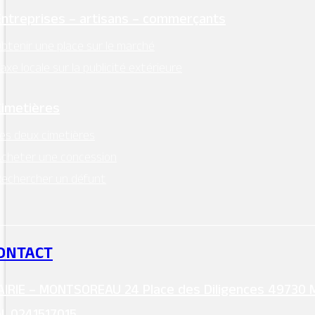
Entreprises – artisans – commerçants
btenir une place sur le marché
axe locale sur la publicité extérieure
Cimetières
es deux cimetières
cheter une concession
echercher un défunt
ONTACT
IRIE – MONTSOREAU 24 Place des Diligences 49730