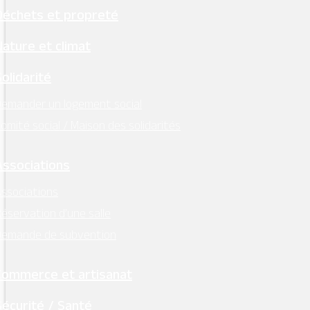
Déchets et propreté
Nature et climat
Solidarité
emander un logement social
omité social / Maison des solidarités
Associations
ssociations
éservation d’une salle
Demande de subvention
Commerce et artisanat
Sécurité / Santé