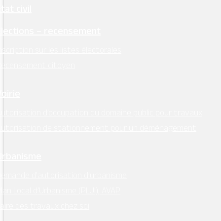
tat civil
Élections – recensement
nscription sur les listes électorales
Recensement citoyen
Voirie
utorisation d’occupation du domaine public pour travaux
Autorisation de stationnement pour un déménagement
Urbanisme
emande d’autorisation d’urbanisme
lan Local d’Urbanisme (PLUI), AVAP
aire des travaux chez soi