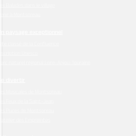
es Balades dans le village
MAIRIE - MONTSOREAU
24 Place des Diligences 49730
enir à Montsoreau
MONTSOREAU
Un paysage exceptionnel
M'Y RENDRE
Tél. 02 41 51 70 15
ite classé de la Confluence
mairie@ville-montsoreau.fr
nscription Unesco
arc naturel régional Loire-Anjou-Touraine
Horaires d’ouverture :
lundi, mardi, jeudi, vendredi : 9h00 – 12h30
Se divertir
es Musicales de Montsoreau
Facebook
es Feux de la Saint-Jean
Instagram
Les Puces de Montsoreau
’atelier des Empreintes
Retrouvez l’essentiel
sur Intramuros