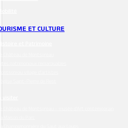
Mobilité
Lieu
OURISME ET CULTURE
Histoire et Patrimoine
Le Château de Montsoreau
ites patrimoniaux remarquables
ontsoreau village d’artistes
’église Saint-Pierre de Rest
 visiter
e Château de Montsoreau – musée d’Art contemporain
a Maison du Parc
a Champignonnière du Saut aux Loups