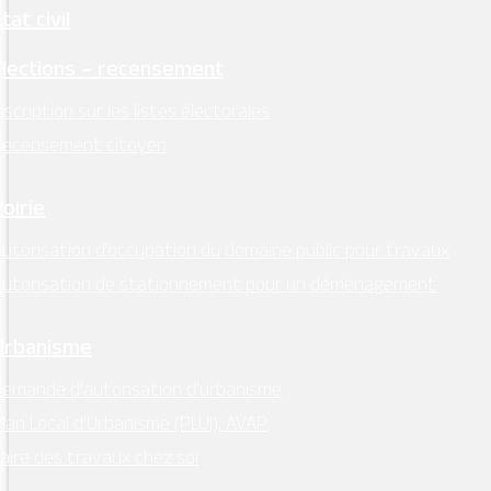
tat civil
Élections – recensement
nscription sur les listes électorales
Recensement citoyen
Voirie
utorisation d’occupation du domaine public pour travaux
Autorisation de stationnement pour un déménagement
Amarré sur les rives de Loire à Montsoreau, La
Cale est une véritable cave flottante, mais
Urbanisme
aussi une table ligérienne orchestrée par
emande d’autorisation d’urbanisme
Marjolaine Bodin, forte d’une expérience en
lan Local d’Urbanisme (PLUI), AVAP
restauration locale depuis 2005. C’est un lieu
aire des travaux chez soi
idéal pour se restaurer dans un cadre original,