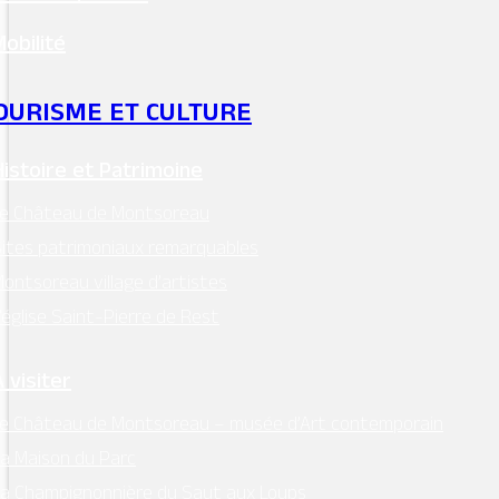
Mobilité
OURISME ET CULTURE
Histoire et Patrimoine
Le Château de Montsoreau
ites patrimoniaux remarquables
ontsoreau village d’artistes
’église Saint-Pierre de Rest
 visiter
e Château de Montsoreau – musée d’Art contemporain
a Maison du Parc
a Champignonnière du Saut aux Loups