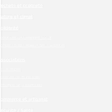
Bourg, Montsoreau
Déchets et propreté
marjobodin@yahoo.fr
02.41.38.10.92
06.21.51.82.81
0
Nature et climat
Solidarité
emander un logement social
omité social / Maison des solidarités
Associations
ssociations
éservation d’une salle
Demande de subvention
Commerce et artisanat
Sécurité / Santé