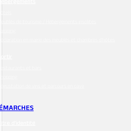
Hébergements
ôtels
eublés de tourisme / Hébergements insolites
Camping
éclaration en mairie des meublés et chambres d’hôtes
Sortir
estaurants et bars
Shopping
Lieu
égustation de vins et parcours en cave
ÉMARCHES
Titre d’identité