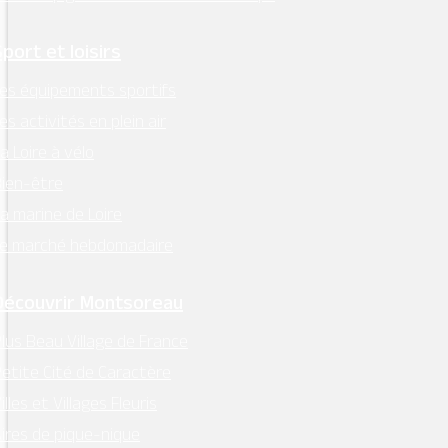
Sport et loisirs
es équipements sportifs
es activités en plein air
a Loire à vélo
ien-être
a marine de Loire
Le marché hebdomadaire
Découvrir Montsoreau
lus Beau Village de France
etite Cité de Caractère
illes et Villages Fleuris
ires de pique-nique