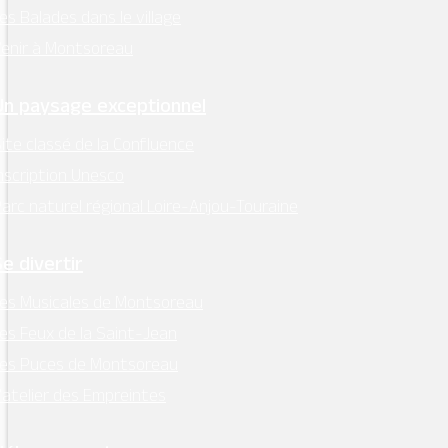
es Balades dans le village
enir à Montsoreau
Un paysage exceptionnel
ite classé de la Confluence
nscription Unesco
arc naturel régional Loire-Anjou-Touraine
Se divertir
es Musicales de Montsoreau
es Feux de la Saint-Jean
Les Puces de Montsoreau
’atelier des Empreintes