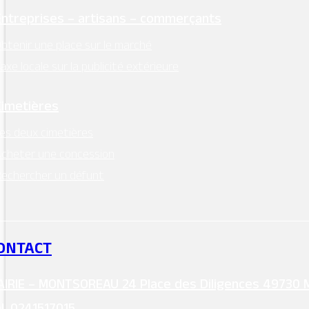
que ce soit pour un afterwork, un repas de
Entreprises – artisans – commerçants
famille ou bien pour fêter un évènement !
btenir une place sur le marché
axe locale sur la publicité extérieure
Cimetières
es deux cimetières
cheter une concession
echercher un défunt
MAIRIE - MONTSOREAU
24 Place des Diligences 49730
MONTSOREAU
ONTACT
M'Y RENDRE
Tél. 02 41 51 70 15
IRIE – MONTSOREAU 24 Place des Diligences 49730
mairie@ville-montsoreau.fr