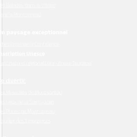
es Balades dans le village
Horaires d’ouverture :
enir à Montsoreau
lundi, mardi, jeudi, vendredi : 9h00 – 12h30
Un paysage exceptionnel
Facebook
ite classé de la Confluence
Instagram
Inscription Unesco
arc naturel régional Loire-Anjou-Touraine
Retrouvez l’essentiel
sur Intramuros
Se divertir
es Musicales de Montsoreau
es Feux de la Saint-Jean
Les Puces de Montsoreau
’atelier des Empreintes
Mentions légales
–
RGPD