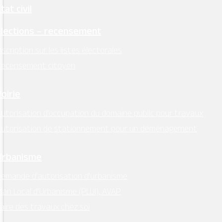
tat civil
Élections – recensement
nscription sur les listes électorales
Recensement citoyen
Voirie
utorisation d’occupation du domaine public pour travaux
Autorisation de stationnement pour un déménagement
Urbanisme
emande d’autorisation d’urbanisme
lan Local d’Urbanisme (PLUI), AVAP
aire des travaux chez soi