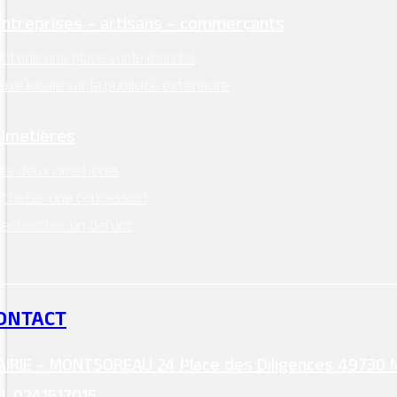
Entreprises – artisans – commerçants
btenir une place sur le marché
axe locale sur la publicité extérieure
Cimetières
es deux cimetières
cheter une concession
echercher un défunt
ONTACT
IRIE – MONTSOREAU 24 Place des Diligences 49730