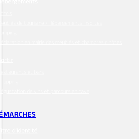
Conception:
Terre de Pixels
Hébergements
ôtels
eublés de tourisme / Hébergements insolites
Camping
éclaration en mairie des meublés et chambres d’hôtes
Sortir
estaurants et bars
Shopping
égustation de vins et parcours en cave
ÉMARCHES
Titre d’identité