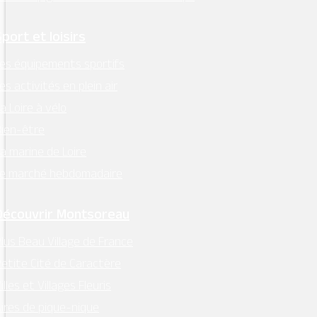
Sport et loisirs
es équipements sportifs
es activités en plein air
a Loire à vélo
ien-être
a marine de Loire
Le marché hebdomadaire
MAIRIE - MONTSOREAU
Découvrir Montsoreau
24 Place des Diligences 49730
lus Beau Village de France
MONTSOREAU
etite Cité de Caractère
M'Y RENDRE
illes et Villages Fleuris
Tél. 02 41 51 70 15
ires de pique-nique
mairie@ville-montsoreau.fr