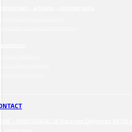
Entreprises – artisans – commerçants
btenir une place sur le marché
axe locale sur la publicité extérieure
MAIRIE - MONTSOREAU
24 Place des Diligences 49730
Cimetières
MONTSOREAU
es deux cimetières
M'Y RENDRE
cheter une concession
Tél. 02 41 51 70 15
echercher un défunt
mairie@ville-montsoreau.fr
Horaires d’ouverture :
lundi, mardi, jeudi, vendredi : 9h00 – 12h30
ONTACT
Facebook
IRIE – MONTSOREAU 24 Place des Diligences 49730