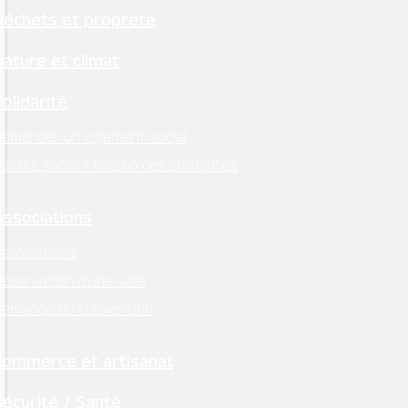
conditions de location, tarifs et calendrier des
Déchets et propreté
disponibilités sont consultables en mairie ou
ici
Nature et climat
Solidarité
emander un logement social
Découvrez la salle et
omité social / Maison des solidarités
les équipements
Associations
ssociations
éservation d’une salle
Demande de subvention
Commerce et artisanat
Sécurité / Santé