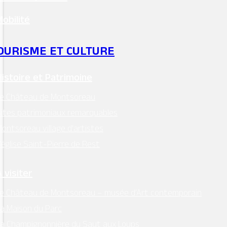
Mobilité
OURISME ET CULTURE
Histoire et Patrimoine
Le Château de Montsoreau
ites patrimoniaux remarquables
ontsoreau village d’artistes
’église Saint-Pierre de Rest
 visiter
e Château de Montsoreau – musée d’Art contemporain
a Maison du Parc
a Champignonnière du Saut aux Loups