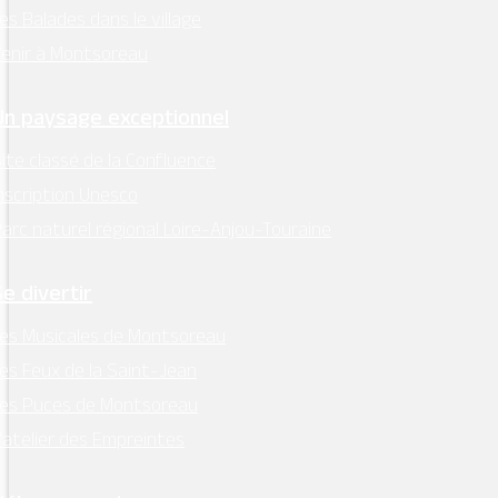
es Balades dans le village
enir à Montsoreau
Un paysage exceptionnel
ite classé de la Confluence
nscription Unesco
arc naturel régional Loire-Anjou-Touraine
Se divertir
es Musicales de Montsoreau
es Feux de la Saint-Jean
Les Puces de Montsoreau
’atelier des Empreintes