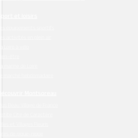
Sport et loisirs
es équipements sportifs
es activités en plein air
a Loire à vélo
ien-être
a marine de Loire
Le marché hebdomadaire
Découvrir Montsoreau
lus Beau Village de France
etite Cité de Caractère
illes et Villages Fleuris
ires de pique-nique