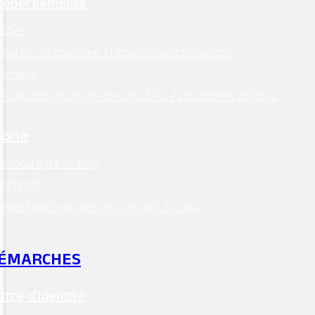
Hébergements
ôtels
eublés de tourisme / Hébergements insolites
Camping
éclaration en mairie des meublés et chambres d’hôtes
Sortir
estaurants et bars
Shopping
égustation de vins et parcours en cave
ÉMARCHES
Titre d’identité