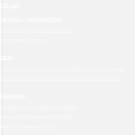
tat civil
Élections – recensement
nscription sur les listes électorales
Recensement citoyen
Voirie
utorisation d’occupation du domaine public pour travaux
Autorisation de stationnement pour un déménagement
Urbanisme
emande d’autorisation d’urbanisme
lan Local d’Urbanisme (PLUI), AVAP
aire des travaux chez soi