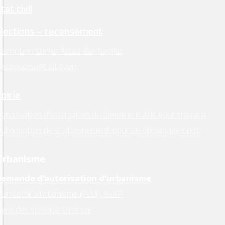
tat civil
Élections – recensement
nscription sur les listes électorales
Recensement citoyen
Voirie
utorisation d’occupation du domaine public pour travaux
Autorisation de stationnement pour un déménagement
Urbanisme
Demande d’autorisation d’urbanisme
lan Local d’Urbanisme (PLUI), AVAP
aire des travaux chez soi