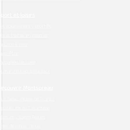
Retrouvez l’essentiel
Sport et loisirs
sur Intramuros
es équipements sportifs
es activités en plein air
a Loire à vélo
ien-être
a marine de Loire
Mentions légales
–
RGPD
Le marché hebdomadaire
Conception:
Terre de Pixels
Découvrir Montsoreau
lus Beau Village de France
etite Cité de Caractère
illes et Villages Fleuris
ires de pique-nique