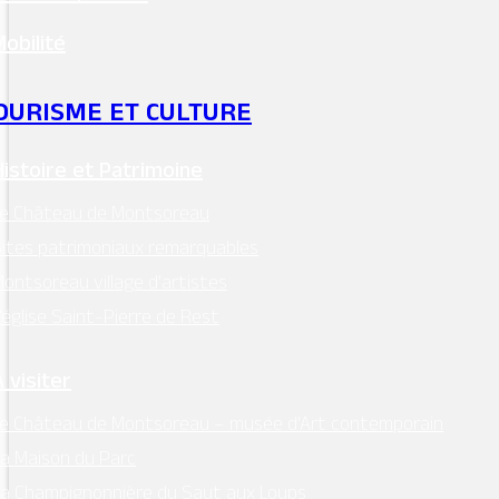
Mobilité
OURISME ET CULTURE
MAIRIE - MONTSOREAU
24 Place des Diligences 49730
Histoire et Patrimoine
MONTSOREAU
Le Château de Montsoreau
M'Y RENDRE
ites patrimoniaux remarquables
Tél. 02 41 51 70 15
ontsoreau village d’artistes
mairie@ville-montsoreau.fr
’église Saint-Pierre de Rest
Horaires d’ouverture :
lundi, mardi, jeudi, vendredi : 9h00 – 12h30
 visiter
e Château de Montsoreau – musée d’Art contemporain
Facebook
a Maison du Parc
Instagram
a Champignonnière du Saut aux Loups