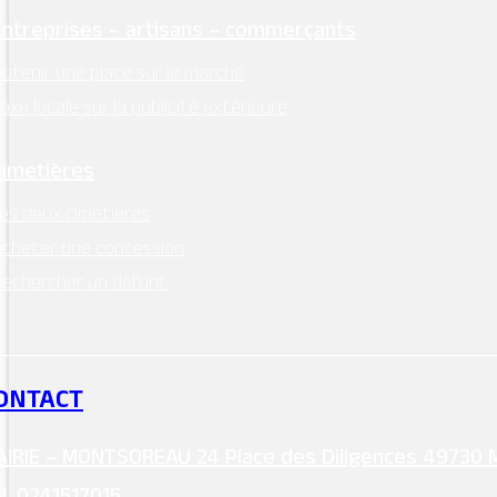
Entreprises – artisans – commerçants
btenir une place sur le marché
axe locale sur la publicité extérieure
Cimetières
es deux cimetières
cheter une concession
echercher un défunt
ONTACT
IRIE – MONTSOREAU 24 Place des Diligences 49730