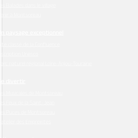
es Balades dans le village
enir à Montsoreau
Un paysage exceptionnel
ite classé de la Confluence
nscription Unesco
arc naturel régional Loire-Anjou-Touraine
Se divertir
es Musicales de Montsoreau
es Feux de la Saint-Jean
Les Puces de Montsoreau
’atelier des Empreintes