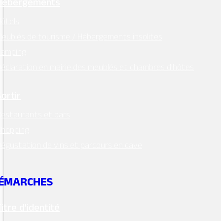
Hébergements
ôtels
eublés de tourisme / Hébergements insolites
Camping
éclaration en mairie des meublés et chambres d’hôtes
Sortir
estaurants et bars
Shopping
égustation de vins et parcours en cave
ÉMARCHES
Titre d’identité