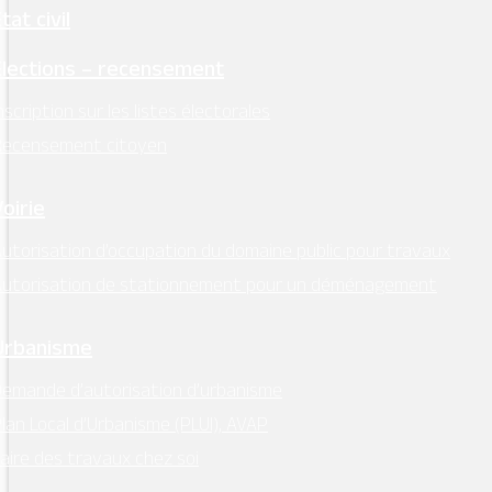
tat civil
Élections – recensement
nscription sur les listes électorales
Recensement citoyen
Voirie
utorisation d’occupation du domaine public pour travaux
Autorisation de stationnement pour un déménagement
Urbanisme
emande d’autorisation d’urbanisme
lan Local d’Urbanisme (PLUI), AVAP
aire des travaux chez soi