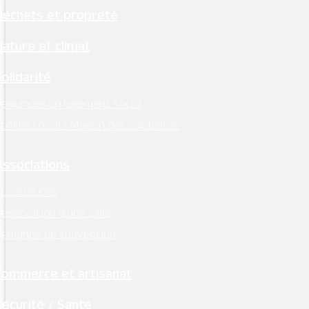
Horaires d’ouverture :
Déchets et propreté
lundi, mardi, jeudi, vendredi : 9h00 – 12h30
Nature et climat
Facebook
Solidarité
Instagram
emander un logement social
omité social / Maison des solidarités
Retrouvez l’essentiel
sur Intramuros
Associations
ssociations
éservation d’une salle
Demande de subvention
Mentions légales
–
RGPD
Commerce et artisanat
Conception:
Terre de Pixels
Sécurité / Santé