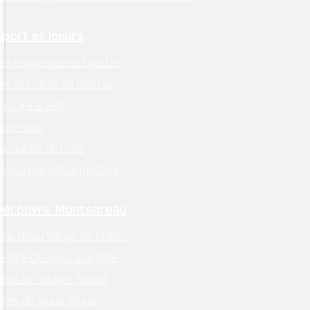
Sport et loisirs
es équipements sportifs
es activités en plein air
a Loire à vélo
ien-être
a marine de Loire
Le marché hebdomadaire
Découvrir Montsoreau
lus Beau Village de France
etite Cité de Caractère
illes et Villages Fleuris
ires de pique-nique