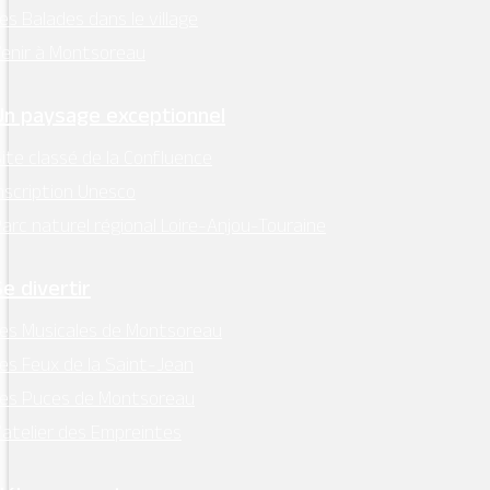
es Balades dans le village
enir à Montsoreau
Un paysage exceptionnel
ite classé de la Confluence
nscription Unesco
arc naturel régional Loire-Anjou-Touraine
Se divertir
es Musicales de Montsoreau
es Feux de la Saint-Jean
Les Puces de Montsoreau
’atelier des Empreintes