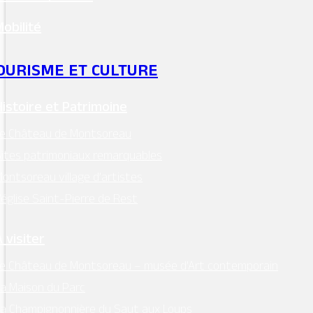
Mobilité
OURISME ET CULTURE
Histoire et Patrimoine
Le Château de Montsoreau
ites patrimoniaux remarquables
ontsoreau village d’artistes
’église Saint-Pierre de Rest
 visiter
e Château de Montsoreau – musée d’Art contemporain
a Maison du Parc
a Champignonnière du Saut aux Loups