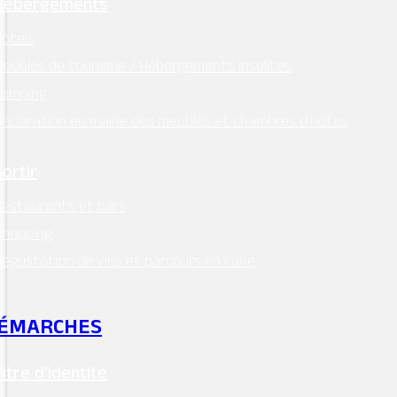
Hébergements
ôtels
eublés de tourisme / Hébergements insolites
Camping
éclaration en mairie des meublés et chambres d’hôtes
Sortir
estaurants et bars
Shopping
égustation de vins et parcours en cave
ÉMARCHES
Titre d’identité