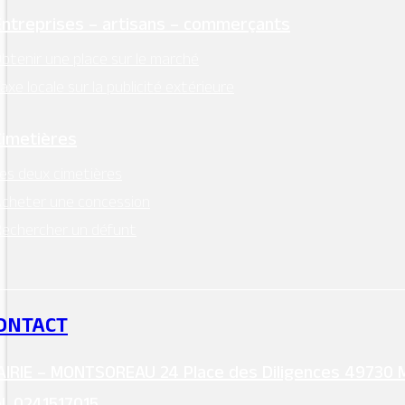
Entreprises – artisans – commerçants
btenir une place sur le marché
axe locale sur la publicité extérieure
Cimetières
es deux cimetières
cheter une concession
echercher un défunt
ONTACT
IRIE – MONTSOREAU 24 Place des Diligences 49730