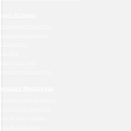
Sport et loisirs
es équipements sportifs
es activités en plein air
a Loire à vélo
ien-être
a marine de Loire
Le marché hebdomadaire
Découvrir Montsoreau
lus Beau Village de France
etite Cité de Caractère
illes et Villages Fleuris
ires de pique-nique