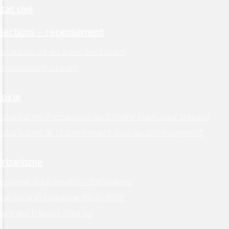
tat civil
Élections – recensement
nscription sur les listes électorales
Recensement citoyen
Voirie
utorisation d’occupation du domaine public pour travaux
Autorisation de stationnement pour un déménagement
Urbanisme
emande d’autorisation d’urbanisme
lan Local d’Urbanisme (PLUI), AVAP
aire des travaux chez soi