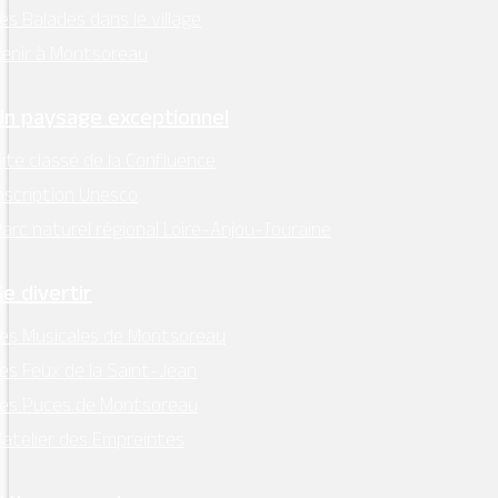
es Balades dans le village
enir à Montsoreau
Un paysage exceptionnel
ite classé de la Confluence
nscription Unesco
arc naturel régional Loire-Anjou-Touraine
Se divertir
es Musicales de Montsoreau
es Feux de la Saint-Jean
Les Puces de Montsoreau
’atelier des Empreintes