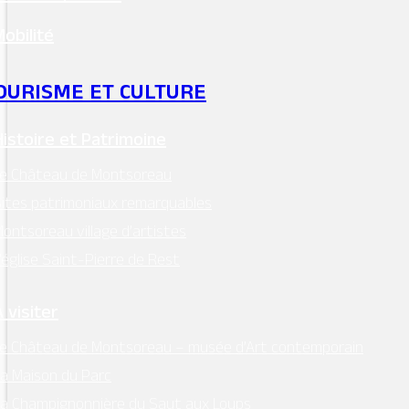
Mobilité
Mentions légales
–
RGPD
OURISME ET CULTURE
Conception:
Terre de Pixels
Histoire et Patrimoine
Le Château de Montsoreau
ites patrimoniaux remarquables
ontsoreau village d’artistes
’église Saint-Pierre de Rest
 visiter
e Château de Montsoreau – musée d’Art contemporain
a Maison du Parc
a Champignonnière du Saut aux Loups