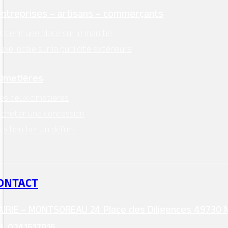
Entreprises – artisans – commerçants
btenir une place sur le marché
axe locale sur la publicité extérieure
Cimetières
es deux cimetières
cheter une concession
echercher un défunt
ONTACT
IRIE – MONTSOREAU 24 Place des Diligences 49730