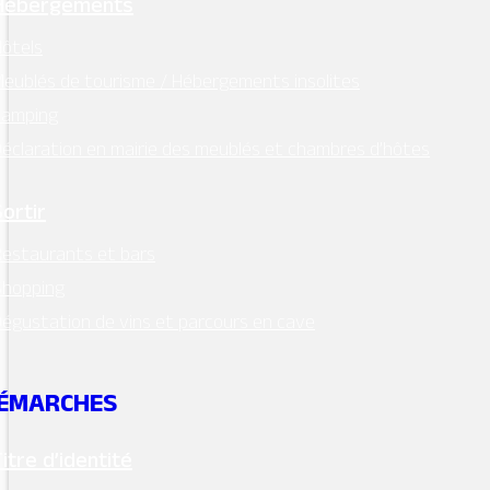
Hébergements
ôtels
eublés de tourisme / Hébergements insolites
Camping
éclaration en mairie des meublés et chambres d’hôtes
Sortir
estaurants et bars
Shopping
égustation de vins et parcours en cave
ÉMARCHES
Titre d’identité