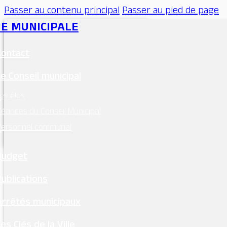
Passer au contenu principal
Passer au pied de page
IE MUNICIPALE
Contact
Le Conseil municipal
es élus
éances du Conseil Municipal
Personnel communal
Budget
Publications
Voirie
Arrêtés municipaux
es Clés de la Ville