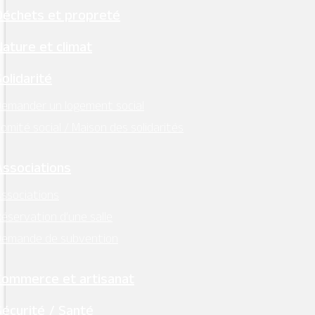
Déchets et propreté
MONTSOREAU
M'Y RENDRE
Nature et climat
Tél. 02 41 51 70 15
Solidarité
mairie@ville-montsoreau.fr
emander un logement social
Horaires d’ouverture :
omité social / Maison des solidarités
lundi, mardi, jeudi, vendredi : 9h00 – 12h30
Associations
Facebook
ssociations
Instagram
éservation d’une salle
Demande de subvention
Retrouvez l’essentiel
sur Intramuros
Commerce et artisanat
Sécurité / Santé