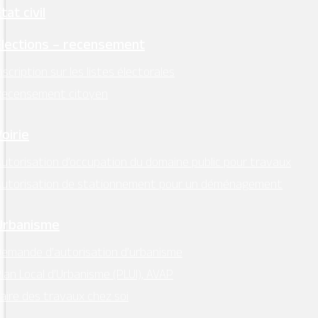
tat civil
Élections – recensement
nscription sur les listes électorales
Recensement citoyen
Voirie
utorisation d’occupation du domaine public pour travaux
Autorisation de stationnement pour un déménagement
Urbanisme
emande d’autorisation d’urbanisme
lan Local d’Urbanisme (PLUI), AVAP
aire des travaux chez soi