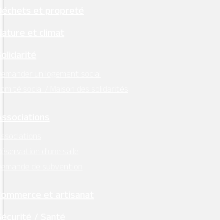
Déchets et propreté
Nature et climat
Solidarité
emander un logement social
omité social / Maison des solidarités
Associations
ssociations
éservation d’une salle
Demande de subvention
Commerce et artisanat
Sécurité / Santé