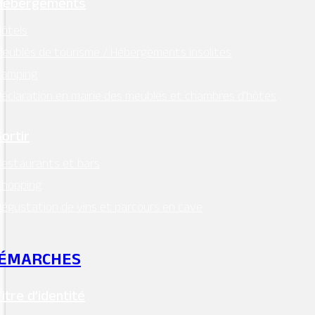
Hébergements
Horaires d’ouverture :
ôtels
lundi, mardi, jeudi, vendredi : 9h00 – 12h30
eublés de tourisme / Hébergements insolites
Camping
Facebook
éclaration en mairie des meublés et chambres d’hôtes
Instagram
Sortir
Retrouvez l’essentiel
estaurants et bars
sur Intramuros
Shopping
égustation de vins et parcours en cave
ÉMARCHES
Mentions légales
–
RGPD
Titre d’identité
Conception:
Terre de Pixels