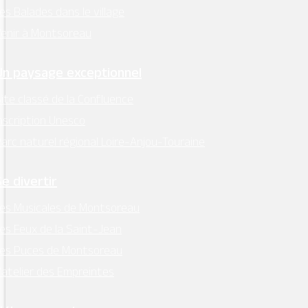
Animaux non-acceptés
es Balades dans le village
Capacité :
1 chambre
enir à Montsoreau
Un paysage exceptionnel
ite classé de la Confluence
nscription Unesco
arc naturel régional Loire-Anjou-Touraine
Se divertir
MAIRIE - MONTSOREAU
es Musicales de Montsoreau
24 Place des Diligences 49730
es Feux de la Saint-Jean
MONTSOREAU
Les Puces de Montsoreau
M'Y RENDRE
’atelier des Empreintes
Tél. 02 41 51 70 15
mairie@ville-montsoreau.fr