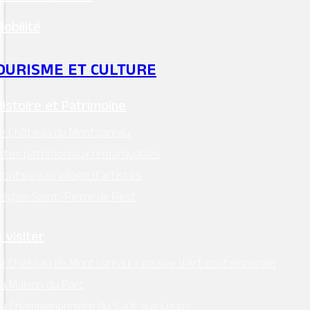
Mobilité
Lieu
OURISME ET CULTURE
Histoire et Patrimoine
Le Château de Montsoreau
ites patrimoniaux remarquables
ontsoreau village d’artistes
’église Saint-Pierre de Rest
 visiter
e Château de Montsoreau – musée d’Art contemporain
a Maison du Parc
a Champignonnière du Saut aux Loups