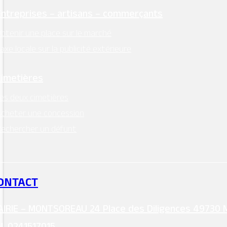
Entreprises – artisans – commerçants
btenir une place sur le marché
axe locale sur la publicité extérieure
Cimetières
es deux cimetières
cheter une concession
echercher un défunt
ONTACT
IRIE – MONTSOREAU 24 Place des Diligences 49730