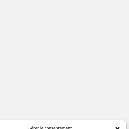
Gérer le consentement