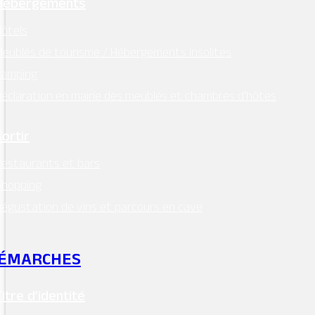
Hébergements
ôtels
eublés de tourisme / Hébergements insolites
Camping
éclaration en mairie des meublés et chambres d’hôtes
Sortir
estaurants et bars
Shopping
égustation de vins et parcours en cave
ÉMARCHES
Titre d’identité