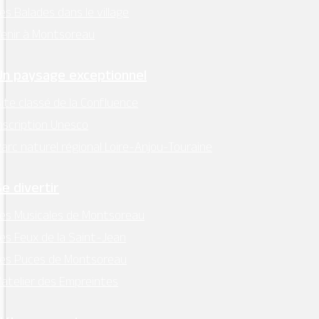
es Balades dans le village
enir à Montsoreau
Un paysage exceptionnel
ite classé de la Confluence
nscription Unesco
arc naturel régional Loire-Anjou-Touraine
Se divertir
es Musicales de Montsoreau
es Feux de la Saint-Jean
Les Puces de Montsoreau
’atelier des Empreintes