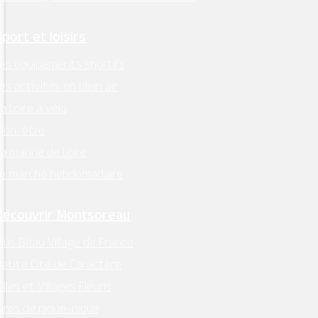
Sport et loisirs
es équipements sportifs
es activités en plein air
a Loire à vélo
ien-être
a marine de Loire
Le marché hebdomadaire
Découvrir Montsoreau
lus Beau Village de France
etite Cité de Caractère
illes et Villages Fleuris
ires de pique-nique