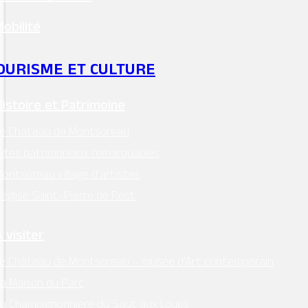
Mobilité
OURISME ET CULTURE
Histoire et Patrimoine
Le Château de Montsoreau
ites patrimoniaux remarquables
ontsoreau village d’artistes
’église Saint-Pierre de Rest
 visiter
e Château de Montsoreau – musée d’Art contemporain
a Maison du Parc
a Champignonnière du Saut aux Loups