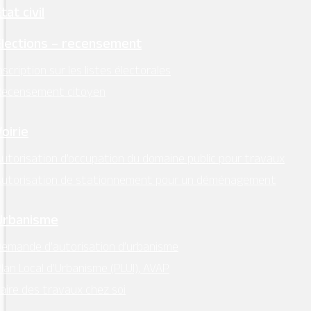
tat civil
Élections – recensement
nscription sur les listes électorales
Recensement citoyen
Voirie
utorisation d’occupation du domaine public pour travaux
Autorisation de stationnement pour un déménagement
Urbanisme
emande d’autorisation d’urbanisme
lan Local d’Urbanisme (PLUI), AVAP
aire des travaux chez soi