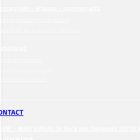
Entreprises – artisans – commerçants
btenir une place sur le marché
axe locale sur la publicité extérieure
Cimetières
es deux cimetières
cheter une concession
echercher un défunt
ONTACT
IRIE – MONTSOREAU 24 Place des Diligences 49730