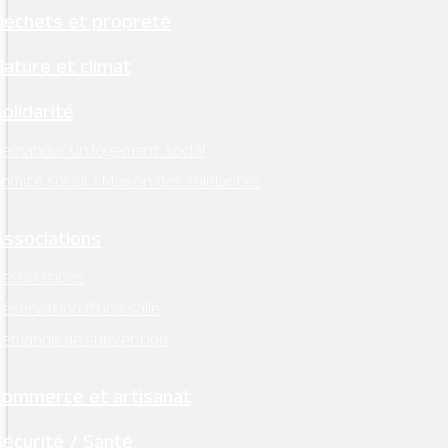
Déchets et propreté
Nature et climat
Solidarité
emander un logement social
omité social / Maison des solidarités
Associations
ssociations
éservation d’une salle
Demande de subvention
Commerce et artisanat
Sécurité / Santé