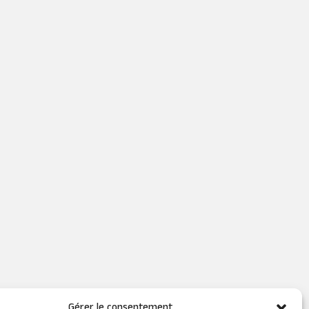
Gérer le consentement