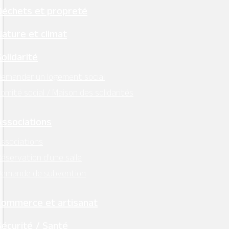
Déchets et propreté
Nature et climat
Solidarité
emander un logement social
omité social / Maison des solidarités
Associations
ssociations
éservation d’une salle
Demande de subvention
Commerce et artisanat
Sécurité / Santé