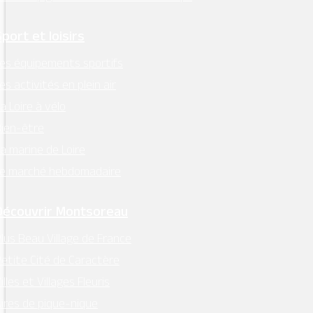
Sport et loisirs
es équipements sportifs
es activités en plein air
a Loire à vélo
ien-être
a marine de Loire
Le marché hebdomadaire
Découvrir Montsoreau
lus Beau Village de France
etite Cité de Caractère
illes et Villages Fleuris
ires de pique-nique