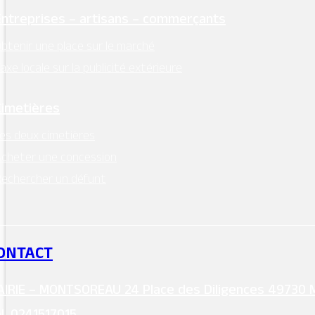
Entreprises – artisans – commerçants
btenir une place sur le marché
axe locale sur la publicité extérieure
Cimetières
es deux cimetières
cheter une concession
echercher un défunt
ONTACT
IRIE – MONTSOREAU 24 Place des Diligences 49730