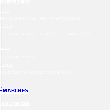
Hébergements
ôtels
eublés de tourisme / Hébergements insolites
Camping
éclaration en mairie des meublés et chambres d’hôtes
Sortir
estaurants et bars
Shopping
égustation de vins et parcours en cave
ÉMARCHES
Titre d’identité