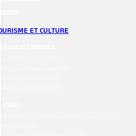
Mobilité
OURISME ET CULTURE
Histoire et Patrimoine
Le Château de Montsoreau
ites patrimoniaux remarquables
ontsoreau village d’artistes
’église Saint-Pierre de Rest
 visiter
e Château de Montsoreau – musée d’Art contemporain
a Maison du Parc
a Champignonnière du Saut aux Loups