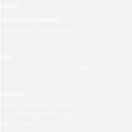
tat civil
Élections – recensement
nscription sur les listes électorales
Recensement citoyen
Voirie
utorisation d’occupation du domaine public pour travaux
Autorisation de stationnement pour un déménagement
Urbanisme
emande d’autorisation d’urbanisme
lan Local d’Urbanisme (PLUI), AVAP
aire des travaux chez soi