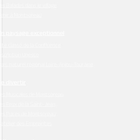
es Balades dans le village
enir à Montsoreau
Un paysage exceptionnel
ite classé de la Confluence
nscription Unesco
arc naturel régional Loire-Anjou-Touraine
Se divertir
es Musicales de Montsoreau
es Feux de la Saint-Jean
Les Puces de Montsoreau
’atelier des Empreintes