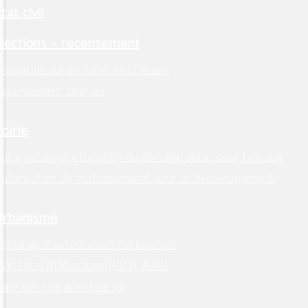
tat civil
Élections – recensement
nscription sur les listes électorales
Recensement citoyen
Voirie
utorisation d’occupation du domaine public pour travaux
Autorisation de stationnement pour un déménagement
Urbanisme
emande d’autorisation d’urbanisme
lan Local d’Urbanisme (PLUI), AVAP
aire des travaux chez soi