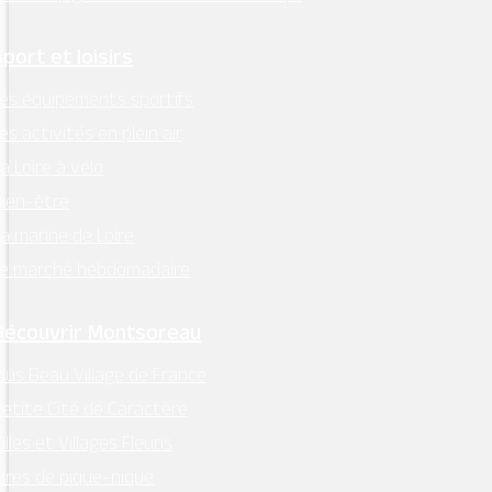
Sport et loisirs
es équipements sportifs
es activités en plein air
a Loire à vélo
ien-être
a marine de Loire
Le marché hebdomadaire
Découvrir Montsoreau
lus Beau Village de France
etite Cité de Caractère
illes et Villages Fleuris
ires de pique-nique