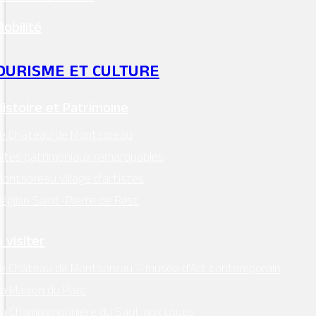
Mobilité
OURISME ET CULTURE
Histoire et Patrimoine
Le Château de Montsoreau
ites patrimoniaux remarquables
ontsoreau village d’artistes
’église Saint-Pierre de Rest
 visiter
e Château de Montsoreau – musée d’Art contemporain
a Maison du Parc
a Champignonnière du Saut aux Loups