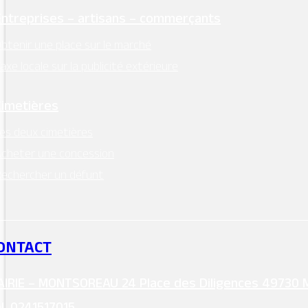
Entreprises – artisans – commerçants
btenir une place sur le marché
axe locale sur la publicité extérieure
Cimetières
es deux cimetières
cheter une concession
echercher un défunt
ONTACT
IRIE – MONTSOREAU 24 Place des Diligences 49730