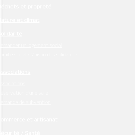
Déchets et propreté
Nature et climat
Solidarité
emander un logement social
omité social / Maison des solidarités
Associations
ssociations
éservation d’une salle
Demande de subvention
Commerce et artisanat
Sécurité / Santé