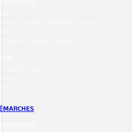
Hébergements
ôtels
eublés de tourisme / Hébergements insolites
Camping
éclaration en mairie des meublés et chambres d’hôtes
Sortir
estaurants et bars
Shopping
égustation de vins et parcours en cave
ÉMARCHES
Titre d’identité