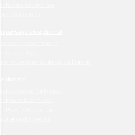
es Balades dans le village
enir à Montsoreau
Un paysage exceptionnel
ite classé de la Confluence
nscription Unesco
arc naturel régional Loire-Anjou-Touraine
Se divertir
es Musicales de Montsoreau
es Feux de la Saint-Jean
Les Puces de Montsoreau
’atelier des Empreintes