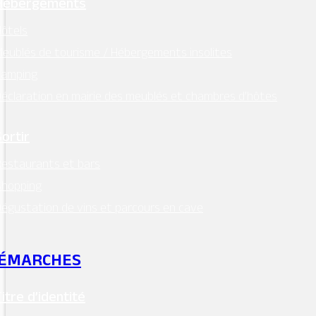
Hébergements
ôtels
eublés de tourisme / Hébergements insolites
Camping
éclaration en mairie des meublés et chambres d’hôtes
Sortir
estaurants et bars
Shopping
égustation de vins et parcours en cave
ÉMARCHES
Titre d’identité