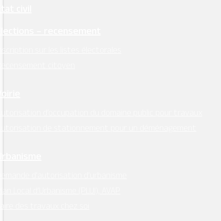
tat civil
Élections – recensement
nscription sur les listes électorales
Recensement citoyen
Voirie
utorisation d’occupation du domaine public pour travaux
Autorisation de stationnement pour un déménagement
Urbanisme
emande d’autorisation d’urbanisme
lan Local d’Urbanisme (PLUI), AVAP
aire des travaux chez soi