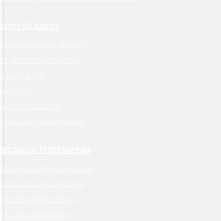
Sport et loisirs
es équipements sportifs
es activités en plein air
a Loire à vélo
ien-être
a marine de Loire
Le marché hebdomadaire
Découvrir Montsoreau
lus Beau Village de France
etite Cité de Caractère
illes et Villages Fleuris
ires de pique-nique