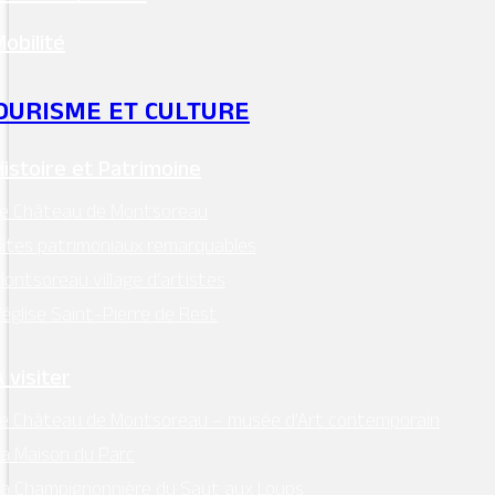
Mobilité
OURISME ET CULTURE
Histoire et Patrimoine
Le Château de Montsoreau
ites patrimoniaux remarquables
ontsoreau village d’artistes
’église Saint-Pierre de Rest
 visiter
e Château de Montsoreau – musée d’Art contemporain
a Maison du Parc
a Champignonnière du Saut aux Loups