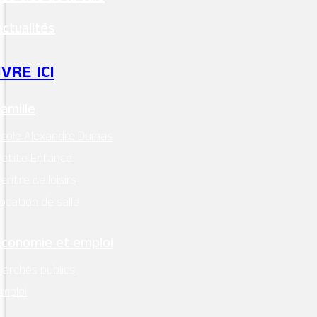
Horaires d’ouverture :
lundi, mardi, jeudi, vendredi : 9h00 – 12h30
Actualités
IVRE ICI
Facebook
Instagram
Famille
Retrouvez l’essentiel
cole Alexandre Dumas
sur Intramuros
etite Enfance
entre de loisirs
ocation de salle
Économie et emploi
Mentions légales
–
RGPD
archés publics
mploi
Conception:
Terre de Pixels