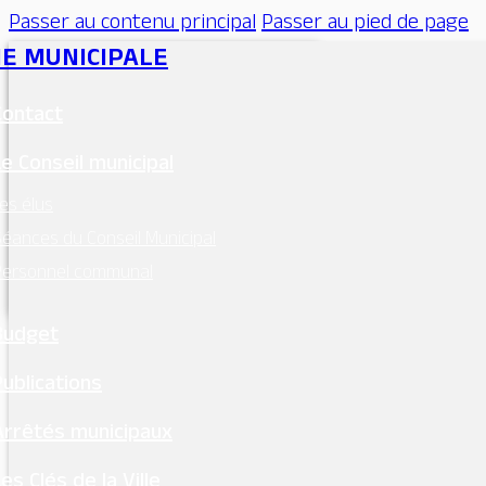
Passer au contenu principal
Passer au pied de page
IE MUNICIPALE
Contact
Le Conseil municipal
es élus
éances du Conseil Municipal
Personnel communal
MAIRIE - MONTSOREAU
24 Place des Diligences 49730
Budget
MONTSOREAU
M'Y RENDRE
Publications
Tél. 02 41 51 70 15
Arrêtés municipaux
mairie@ville-montsoreau.fr
es Clés de la Ville