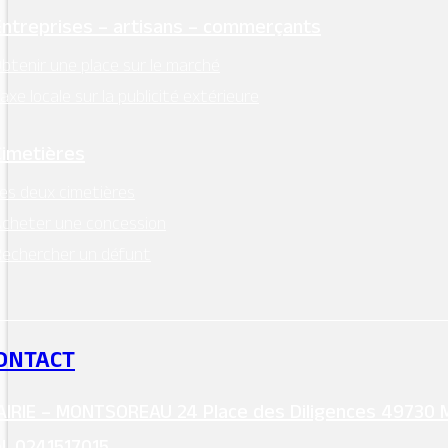
Entreprises – artisans – commerçants
btenir une place sur le marché
axe locale sur la publicité extérieure
Cimetières
es deux cimetières
cheter une concession
echercher un défunt
ONTACT
IRIE – MONTSOREAU 24 Place des Diligences 49730