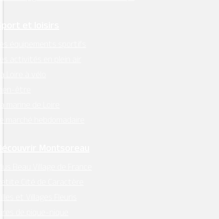
Sport et loisirs
es équipements sportifs
es activités en plein air
a Loire à vélo
ien-être
a marine de Loire
Le marché hebdomadaire
Découvrir Montsoreau
lus Beau Village de France
etite Cité de Caractère
illes et Villages Fleuris
ires de pique-nique