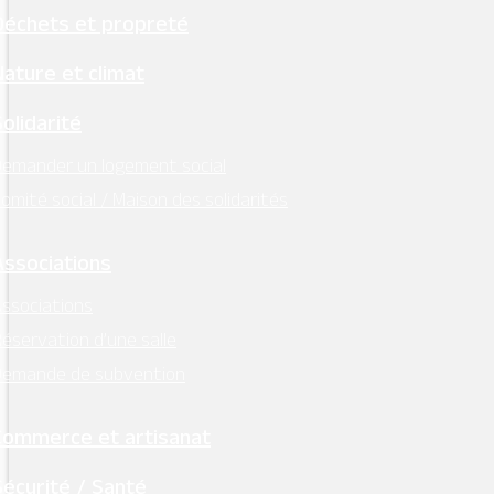
Déchets et propreté
Nature et climat
Solidarité
emander un logement social
omité social / Maison des solidarités
Associations
ssociations
éservation d’une salle
Demande de subvention
Commerce et artisanat
Sécurité / Santé