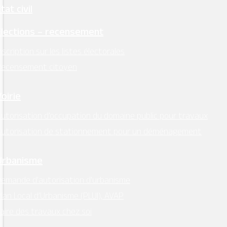
tat civil
Élections – recensement
nscription sur les listes électorales
Recensement citoyen
Voirie
utorisation d’occupation du domaine public pour travaux
Autorisation de stationnement pour un déménagement
Urbanisme
emande d’autorisation d’urbanisme
lan Local d’Urbanisme (PLUI), AVAP
aire des travaux chez soi