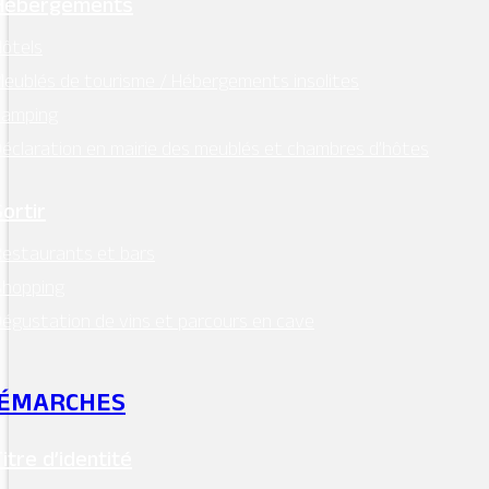
Hébergements
ôtels
eublés de tourisme / Hébergements insolites
Camping
éclaration en mairie des meublés et chambres d’hôtes
Sortir
estaurants et bars
Shopping
égustation de vins et parcours en cave
ÉMARCHES
Titre d’identité