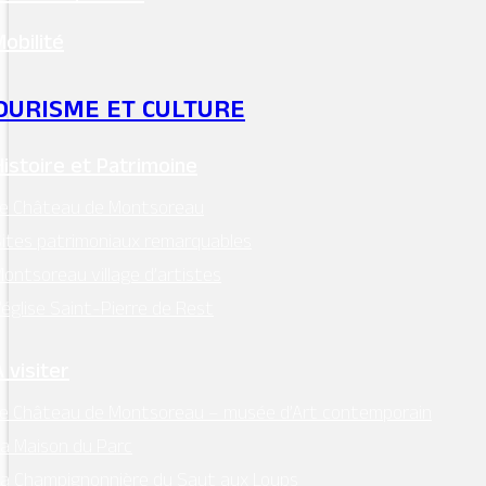
Mobilité
OURISME ET CULTURE
Histoire et Patrimoine
Le Château de Montsoreau
ites patrimoniaux remarquables
ontsoreau village d’artistes
’église Saint-Pierre de Rest
 visiter
e Château de Montsoreau – musée d’Art contemporain
a Maison du Parc
a Champignonnière du Saut aux Loups