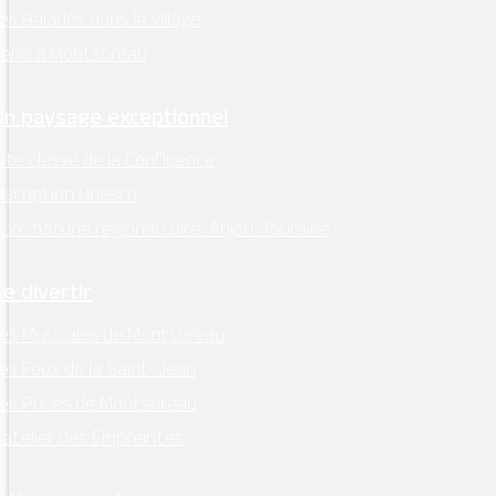
es Balades dans le village
enir à Montsoreau
Un paysage exceptionnel
ite classé de la Confluence
nscription Unesco
arc naturel régional Loire-Anjou-Touraine
Se divertir
es Musicales de Montsoreau
es Feux de la Saint-Jean
Les Puces de Montsoreau
’atelier des Empreintes