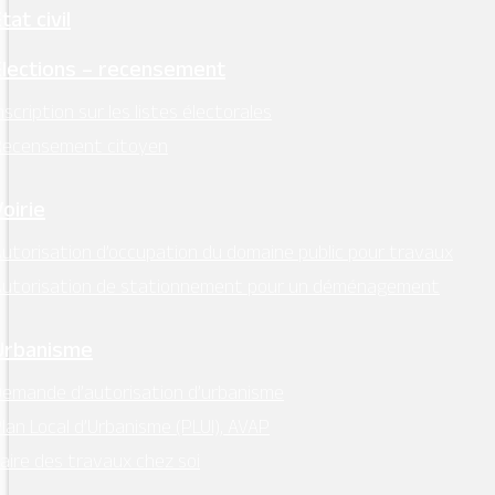
tat civil
Élections – recensement
nscription sur les listes électorales
Recensement citoyen
Voirie
utorisation d’occupation du domaine public pour travaux
Autorisation de stationnement pour un déménagement
Urbanisme
emande d’autorisation d’urbanisme
lan Local d’Urbanisme (PLUI), AVAP
aire des travaux chez soi