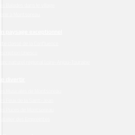
es Balades dans le village
enir à Montsoreau
Un paysage exceptionnel
ite classé de la Confluence
nscription Unesco
arc naturel régional Loire-Anjou-Touraine
Se divertir
es Musicales de Montsoreau
es Feux de la Saint-Jean
Les Puces de Montsoreau
’atelier des Empreintes