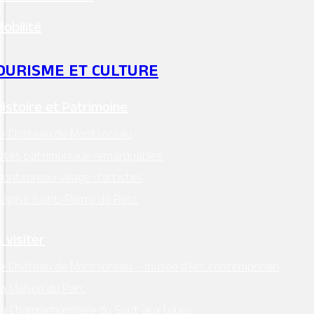
Mobilité
OURISME ET CULTURE
Histoire et Patrimoine
Le Château de Montsoreau
ites patrimoniaux remarquables
ontsoreau village d’artistes
’église Saint-Pierre de Rest
 visiter
e Château de Montsoreau – musée d’Art contemporain
a Maison du Parc
a Champignonnière du Saut aux Loups