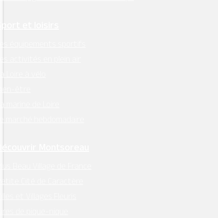
Sport et loisirs
es équipements sportifs
es activités en plein air
a Loire à vélo
ien-être
a marine de Loire
Le marché hebdomadaire
Découvrir Montsoreau
lus Beau Village de France
etite Cité de Caractère
illes et Villages Fleuris
ires de pique-nique