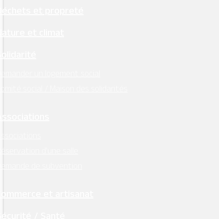
Déchets et propreté
Nature et climat
Solidarité
emander un logement social
omité social / Maison des solidarités
Associations
ssociations
éservation d’une salle
Demande de subvention
Commerce et artisanat
Sécurité / Santé