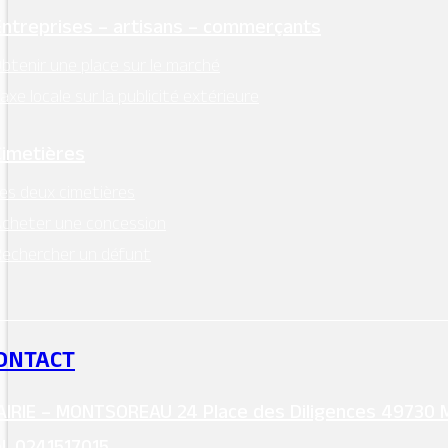
Entreprises – artisans – commerçants
btenir une place sur le marché
axe locale sur la publicité extérieure
Cimetières
es deux cimetières
cheter une concession
echercher un défunt
ONTACT
IRIE – MONTSOREAU 24 Place des Diligences 49730