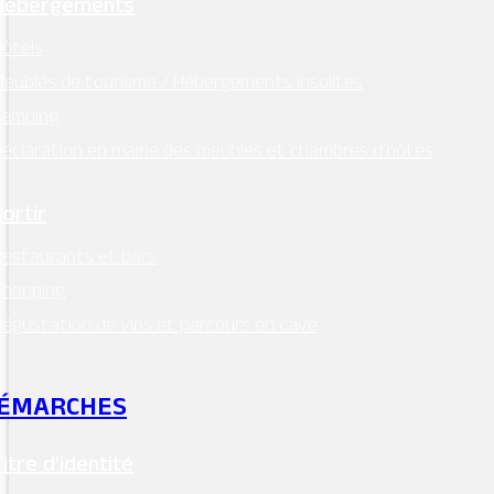
Hébergements
ôtels
eublés de tourisme / Hébergements insolites
Camping
éclaration en mairie des meublés et chambres d’hôtes
Sortir
estaurants et bars
Shopping
égustation de vins et parcours en cave
ÉMARCHES
Titre d’identité