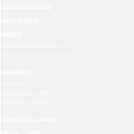
Déchets et propreté
Nature et climat
Solidarité
emander un logement social
omité social / Maison des solidarités
Associations
ssociations
éservation d’une salle
Demande de subvention
Commerce et artisanat
Sécurité / Santé