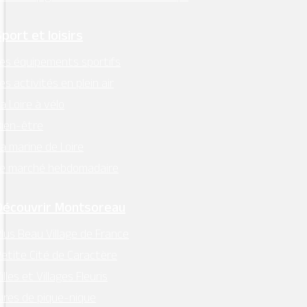
Sport et loisirs
es équipements sportifs
es activités en plein air
a Loire à vélo
ien-être
a marine de Loire
Le marché hebdomadaire
Découvrir Montsoreau
lus Beau Village de France
etite Cité de Caractère
illes et Villages Fleuris
ires de pique-nique