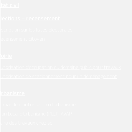
tat civil
Élections – recensement
nscription sur les listes électorales
Recensement citoyen
Voirie
utorisation d’occupation du domaine public pour travaux
Autorisation de stationnement pour un déménagement
Urbanisme
emande d’autorisation d’urbanisme
lan Local d’Urbanisme (PLUI), AVAP
aire des travaux chez soi