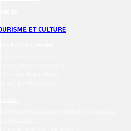
Mobilité
OURISME ET CULTURE
Histoire et Patrimoine
Le Château de Montsoreau
ites patrimoniaux remarquables
ontsoreau village d’artistes
’église Saint-Pierre de Rest
 visiter
e Château de Montsoreau – musée d’Art contemporain
a Maison du Parc
a Champignonnière du Saut aux Loups