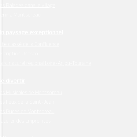
es Balades dans le village
enir à Montsoreau
Un paysage exceptionnel
ite classé de la Confluence
nscription Unesco
arc naturel régional Loire-Anjou-Touraine
Se divertir
es Musicales de Montsoreau
es Feux de la Saint-Jean
Les Puces de Montsoreau
’atelier des Empreintes