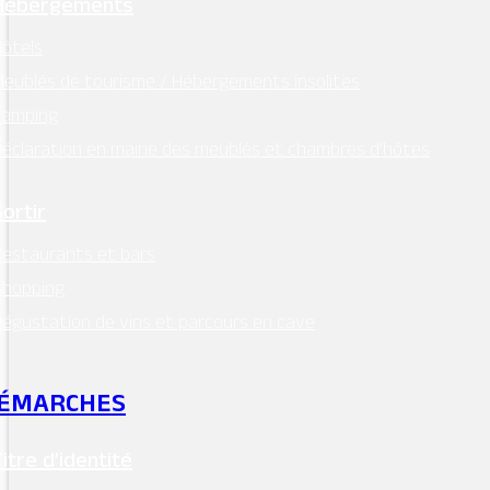
Hébergements
ôtels
eublés de tourisme / Hébergements insolites
Camping
éclaration en mairie des meublés et chambres d’hôtes
Sortir
estaurants et bars
Shopping
égustation de vins et parcours en cave
ÉMARCHES
Titre d’identité