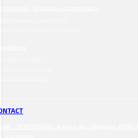
Entreprises – artisans – commerçants
btenir une place sur le marché
axe locale sur la publicité extérieure
Cimetières
es deux cimetières
cheter une concession
echercher un défunt
ONTACT
IRIE – MONTSOREAU 24 Place des Diligences 49730