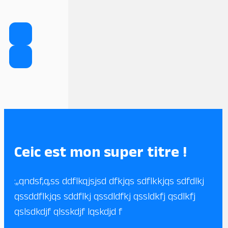
Ceic est mon super titre !
:,,qndsf,q,ss ddflkqjsjsd dfkjqs sdflkkjqs sdfdlkj
qssddflkjqs sddflkj qssdldfkj qssldkfj qsdlkfj
qslsdkdjf qlsskdjf lqskdjd f