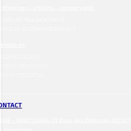
sdfg
Entreprises – artisans – commerçants
btenir une place sur le marché
axe locale sur la publicité extérieure
Cimetières
es deux cimetières
cheter une concession
Titre de la galerie
echercher un défunt
ONTACT
IRIE – MONTSOREAU 24 Place des Diligences 49730