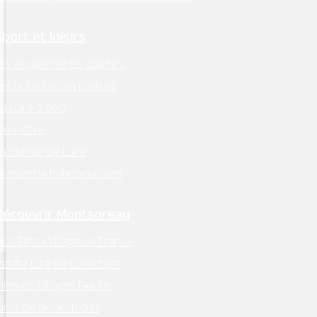
Sport et loisirs
Titre de section
es équipements sportifs
es activités en plein air
Description de section
a Loire à vélo
ien-être
a marine de Loire
Le marché hebdomadaire
Découvrir Montsoreau
Montsoreau,
lus Beau Village de France
etite Cité de Caractère
illes et Villages Fleuris
ires de pique-nique