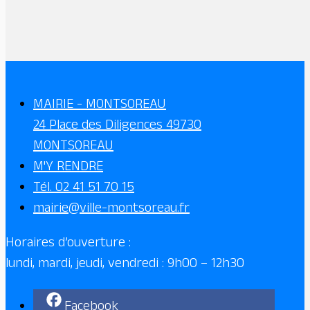
MAIRIE - MONTSOREAU
24 Place des Diligences 49730
MONTSOREAU
M'Y RENDRE
Tél. 02 41 51 70 15
mairie@ville-montsoreau.fr
Horaires d’ouverture :
lundi, mardi, jeudi, vendredi : 9h00 – 12h30
Facebook