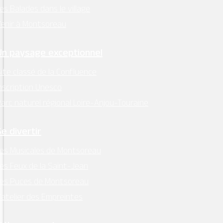
es Balades dans le village
enir à Montsoreau
Un paysage exceptionnel
ite classé de la Confluence
nscription Unesco
arc naturel régional Loire-Anjou-Touraine
Se divertir
es Musicales de Montsoreau
Situé dans le
Val de Loire
, patrimoine mondial
es Feux de la Saint-Jean
de l’Unesco, le village de Montsoreau est un
Les Puces de Montsoreau
concentré de patrimoine et de culture.
’atelier des Empreintes
Labellisé parmi les Plus Beaux villages de
France® et les
Petites Cités de caractère
® en