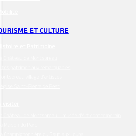
Mobilité
OURISME ET CULTURE
Histoire et Patrimoine
MAIRIE - MONTSOREAU
Le Château de Montsoreau
24 Place des Diligences 49730
ites patrimoniaux remarquables
MONTSOREAU
ontsoreau village d’artistes
M'Y RENDRE
’église Saint-Pierre de Rest
Tél. 02 41 51 70 15
mairie@ville-montsoreau.fr
 visiter
Horaires d’ouverture :
e Château de Montsoreau – musée d’Art contemporain
lundi, mardi, jeudi, vendredi : 9h00 – 12h30
a Maison du Parc
a Champignonnière du Saut aux Loups