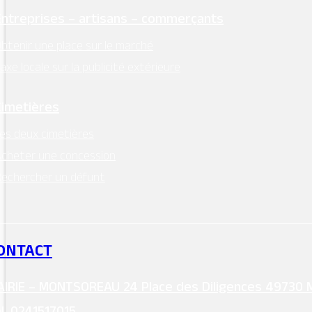
Entreprises – artisans – commerçants
btenir une place sur le marché
axe locale sur la publicité extérieure
Cimetières
es deux cimetières
cheter une concession
echercher un défunt
ONTACT
IRIE – MONTSOREAU 24 Place des Diligences 49730