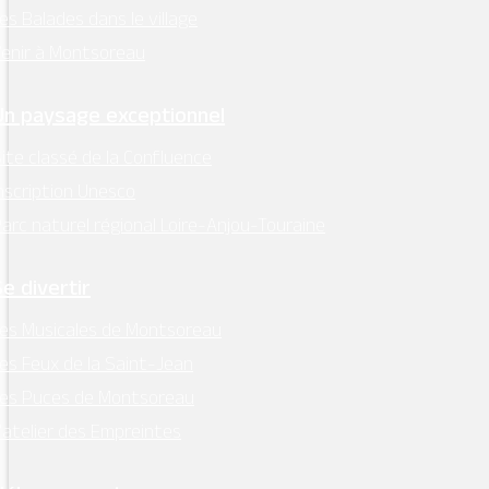
es Balades dans le village
enir à Montsoreau
Un paysage exceptionnel
ite classé de la Confluence
nscription Unesco
arc naturel régional Loire-Anjou-Touraine
Se divertir
es Musicales de Montsoreau
es Feux de la Saint-Jean
Les Puces de Montsoreau
’atelier des Empreintes