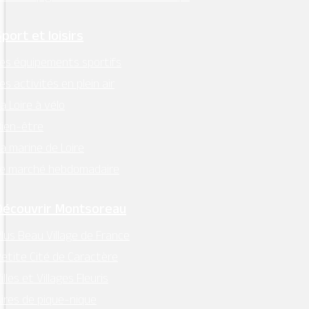
Facebook
Instagram
Sport et loisirs
es équipements sportifs
Retrouvez l’essentiel
es activités en plein air
sur Intramuros
a Loire à vélo
ien-être
a marine de Loire
Le marché hebdomadaire
Mentions légales
–
RGPD
Découvrir Montsoreau
Conception:
Terre de Pixels
lus Beau Village de France
etite Cité de Caractère
illes et Villages Fleuris
ires de pique-nique