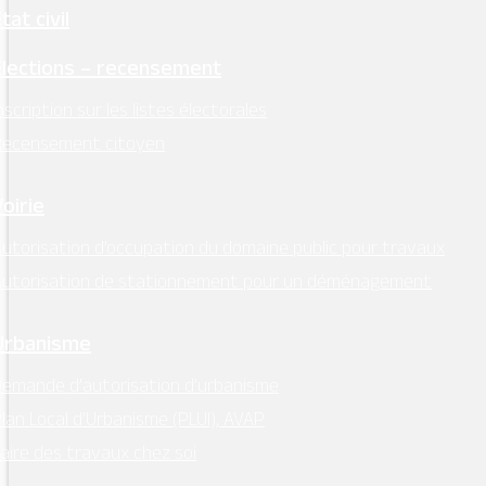
tat civil
Élections – recensement
nscription sur les listes électorales
Recensement citoyen
Voirie
utorisation d’occupation du domaine public pour travaux
Autorisation de stationnement pour un déménagement
Urbanisme
emande d’autorisation d’urbanisme
lan Local d’Urbanisme (PLUI), AVAP
aire des travaux chez soi