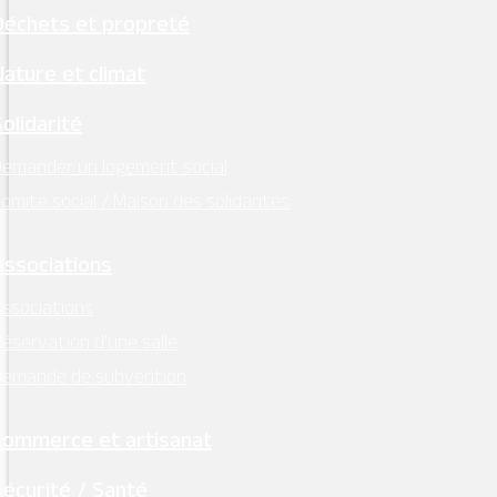
Déchets et propreté
Nature et climat
Solidarité
emander un logement social
omité social / Maison des solidarités
Ce nuancier couleur est le référentiel pour les
peintures auprès des professionnels, il est
Associations
proposé à titre d’information et n’a pas de
ssociations
valeur contractuelle. Les couleurs du nuancier
éservation d’une salle
peuvent varier suivant votre affichage.
Demande de subvention
Commerce et artisanat
Sécurité / Santé