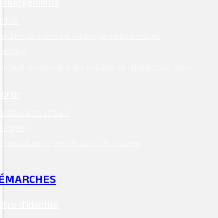
Hébergements
ôtels
eublés de tourisme / Hébergements insolites
Camping
éclaration en mairie des meublés et chambres d’hôtes
Sortir
estaurants et bars
Shopping
égustation de vins et parcours en cave
ÉMARCHES
Titre d’identité