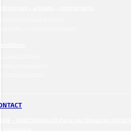
Entreprises – artisans – commerçants
btenir une place sur le marché
axe locale sur la publicité extérieure
Cimetières
es deux cimetières
cheter une concession
echercher un défunt
ONTACT
IRIE – MONTSOREAU 24 Place des Diligences 49730