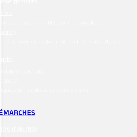
Hébergements
ôtels
eublés de tourisme / Hébergements insolites
Camping
MAIRIE - MONTSOREAU
éclaration en mairie des meublés et chambres d’hôtes
24 Place des Diligences 49730
MONTSOREAU
Sortir
M'Y RENDRE
estaurants et bars
Tél. 02 41 51 70 15
Shopping
mairie@ville-montsoreau.fr
égustation de vins et parcours en cave
Horaires d’ouverture :
lundi, mardi, jeudi, vendredi : 9h00 – 12h30
ÉMARCHES
Facebook
Titre d’identité