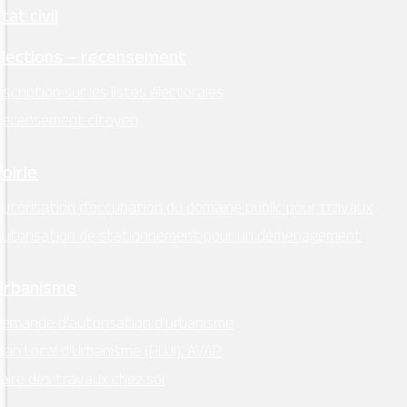
Instagram
tat civil
Retrouvez l’essentiel
Élections – recensement
sur Intramuros
nscription sur les listes électorales
Recensement citoyen
Voirie
utorisation d’occupation du domaine public pour travaux
Mentions légales
–
RGPD
Autorisation de stationnement pour un déménagement
Conception:
Terre de Pixels
Urbanisme
emande d’autorisation d’urbanisme
lan Local d’Urbanisme (PLUI), AVAP
aire des travaux chez soi