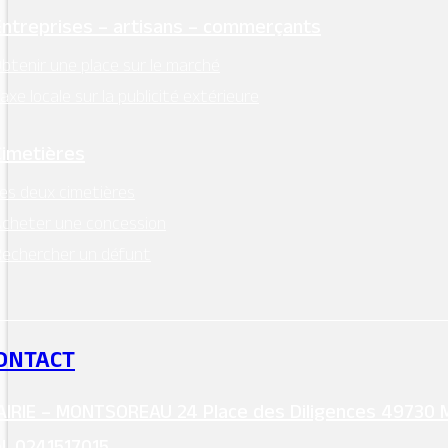
Entreprises – artisans – commerçants
btenir une place sur le marché
axe locale sur la publicité extérieure
Cimetières
es deux cimetières
cheter une concession
echercher un défunt
ONTACT
IRIE – MONTSOREAU 24 Place des Diligences 49730