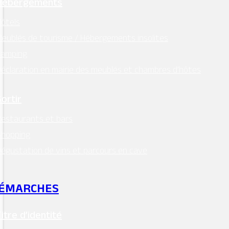
Hébergements
ôtels
eublés de tourisme / Hébergements insolites
Camping
éclaration en mairie des meublés et chambres d’hôtes
Sortir
estaurants et bars
Shopping
égustation de vins et parcours en cave
ÉMARCHES
Titre d’identité