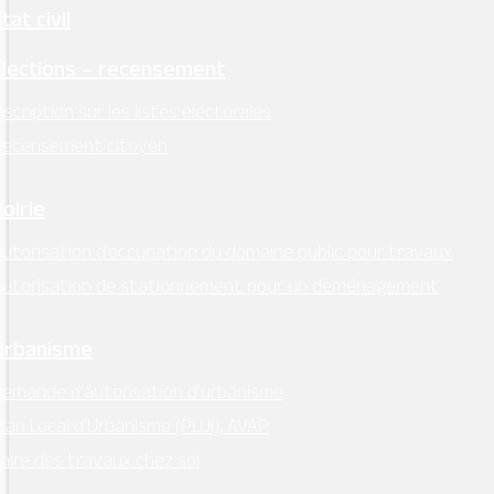
tat civil
Élections – recensement
nscription sur les listes électorales
Recensement citoyen
Voirie
utorisation d’occupation du domaine public pour travaux
Autorisation de stationnement pour un déménagement
Urbanisme
emande d’autorisation d’urbanisme
lan Local d’Urbanisme (PLUI), AVAP
aire des travaux chez soi