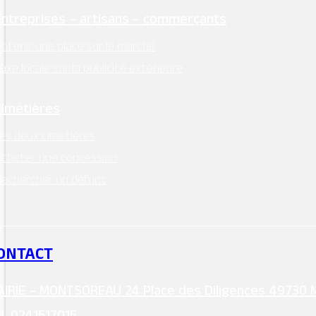
Entreprises – artisans – commerçants
btenir une place sur le marché
axe locale sur la publicité extérieure
Cimetières
es deux cimetières
cheter une concession
echercher un défunt
ONTACT
IRIE – MONTSOREAU 24 Place des Diligences 49730