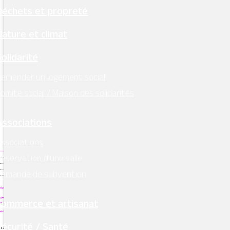
https://boutique.ot-saumur.fr/
Déchets et propreté
Sur place le jour du concert
dans la limite des places
Nature et climat
disponibles
Solidarité
Organisé par
emander un logement social
omité social / Maison des solidarités
Ligériana Musicale
Associations
ssociations
éservation d’une salle
Demande de subvention
Commerce et artisanat
Sécurité / Santé